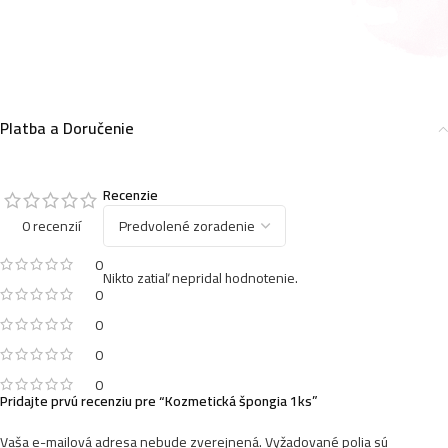
Platba a Doručenie
Recenzie
0 recenzií
0
Nikto zatiaľ nepridal hodnotenie.
0
0
0
0
Pridajte prvú recenziu pre “Kozmetická špongia 1ks”
Vaša e-mailová adresa nebude zverejnená.
Vyžadované polia sú