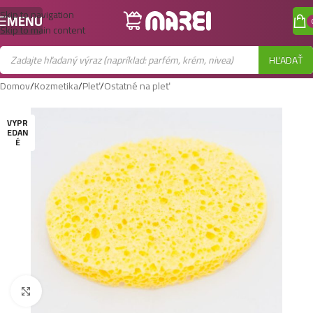
Skip to navigation
MENU
Skip to main content
HĽADAŤ
Domov
/
Kozmetika
/
Pleť
/
Ostatné na pleť
VYPR
EDAN
É
Zobraziť väčší obrázok