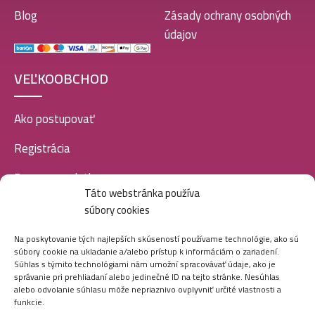
Blog
Zásady ochrany osobných
údajov
VEĽKOOBCHOD
Ako postupovať
Registrácia
Doprava a platba
Táto webstránka používa
Veľkoobchod
súbory cookies
SOCIÁLNE SIETE
Na poskytovanie tých najlepších skúseností používame technológie, ako sú
súbory cookie na ukladanie a/alebo prístup k informáciám o zariadení.
Súhlas s týmito technológiami nám umožní spracovávať údaje, ako je
správanie pri prehliadaní alebo jedinečné ID na tejto stránke. Nesúhlas
alebo odvolanie súhlasu môže nepriaznivo ovplyvniť určité vlastnosti a
funkcie.