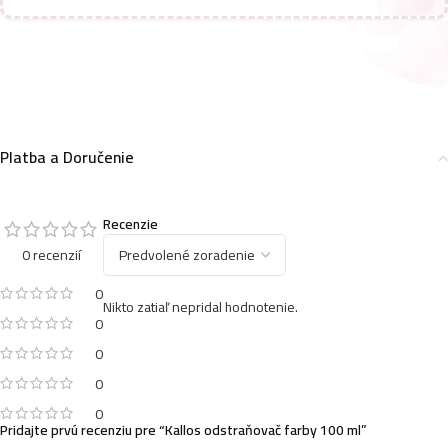
Platba a Doručenie
Recenzie
0 recenzií
0
Nikto zatiaľ nepridal hodnotenie.
0
0
0
0
Pridajte prvú recenziu pre “Kallos odstraňovač farby 100 ml”