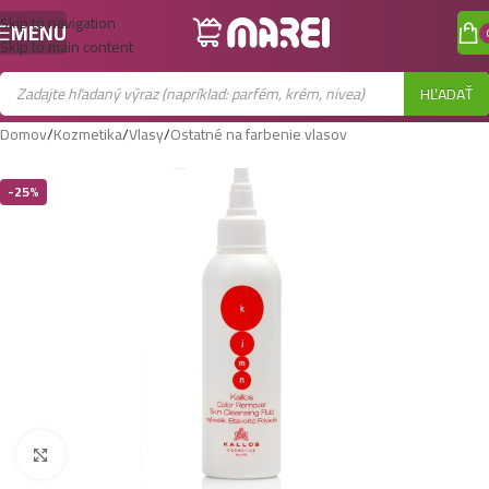
Skip to navigation
MENU
Skip to main content
HĽADAŤ
Domov
/
Kozmetika
/
Vlasy
/
Ostatné na farbenie vlasov
-25%
Zobraziť väčší obrázok