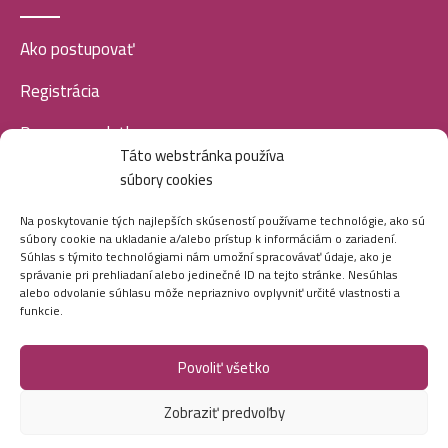
Ako postupovať
Kallos maska na vlasy 275ml- Silk
2,59
€
Registrácia
Doprava a platba
Táto webstránka používa
Veľkoobchod
Kallos maska na vlasy 275ml- Pro-Tox – Cannabis
súbory cookies
2,59
€
SOCIÁLNE SIETE
Na poskytovanie tých najlepších skúseností používame technológie, ako sú
súbory cookie na ukladanie a/alebo prístup k informáciám o zariadení.
Súhlas s týmito technológiami nám umožní spracovávať údaje, ako je
Kallos maska na vlasy 275ml- Keratin
správanie pri prehliadaní alebo jedinečné ID na tejto stránke. Nesúhlas
2,59
€
alebo odvolanie súhlasu môže nepriaznivo ovplyvniť určité vlastnosti a
funkcie.
Povoliť všetko
Marei.sk - Všetky práva vyhradené - 2026
Kallos maska na vlasy 275ml- Argan
2,59
€
Zobraziť predvoľby
Vytvorila digitálna agentúra
Ametica.