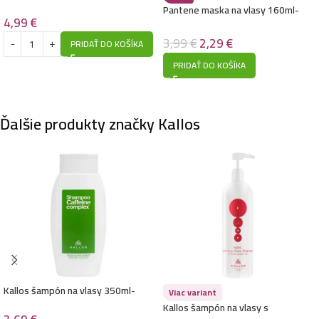
Brillo 2
Pantene maska na vlasy 160ml-
4,99
€
Hair Biology Meno Balance- pre
rednúce vlasy
3,99
€
2,29
€
Kallos maska na vlasy 275ml- Aloe
PRIDAŤ DO KOŠÍKA
2,59
€
PRIDAŤ DO KOŠÍKA
Ďalšie produkty značky Kallos
Kallos maska na vlasy 275ml- Chocolate
2,59
€
Kallos maska na vlasy 275ml- Algae
2,59
€
Kallos maska na vlasy 275ml- Banana
Kallos šampón na vlasy 350ml-
Viac variant
2,59
€
Coffeine
Kallos šampón na vlasy s