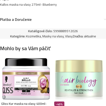
Kallos maska na vlasy 275ml- Blueberry
Kallos maska na vlasy 275ml- Caviar
Platba a Doručenie
2,59
€
Katalógové číslo:
5998889512026
Kategórie:
Kozmetika
,
Masky na vlasy
,
Vlasy
Značka:
aktualne
Kallos maska na vlasy 275ml- Coconut
Mohlo by sa Vám páčiť
2,59
€
Kallos maska na vlasy 275ml- Multivitamin
2,59
€
Kallos maska na vlasy 275ml- Milk
2,59
€
Gliss Kur maska na vlasy 400ml-
-43%