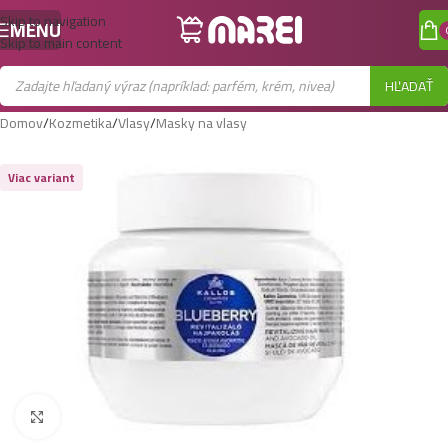
Skip to navigation
MENU
Skip to main content
HĽADAŤ
Domov
/
Kozmetika
/
Vlasy
/
Masky na vlasy
Viac variant
Zobraziť väčší obrázok