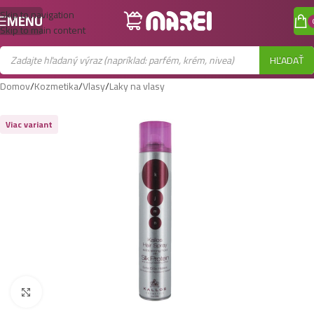
Skip to navigation
MENU
Skip to main content
HĽADAŤ
Domov
/
Kozmetika
/
Vlasy
/
Laky na vlasy
Viac variant
Zobraziť väčší obrázok