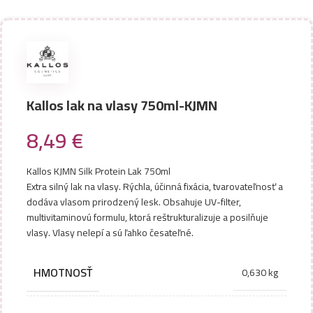
Kallos lak na vlasy 750ml-KJMN
8,49
€
Kallos KJMN Silk Protein Lak 750ml
Extra silný lak na vlasy. Rýchla, účinná fixácia, tvarovateľnosť a
dodáva vlasom prirodzený lesk. Obsahuje UV-filter,
multivitaminovú formulu, ktorá reštrukturalizuje a posilňuje
vlasy. Vlasy nelepí a sú ľahko česateľné.
HMOTNOSŤ
0,630 kg