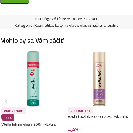
Katalógové číslo:
5998889502041
Kategórie:
Kozmetika
,
Laky na vlasy
,
Vlasy
Značka:
aktualne
Mohlo by sa Vám páčiť
Viac variant
Viac variant
Wellaflex lak na vlasy 250ml-Fulle
-47%
& Style č.5
Wella lak na vlasy 250ml-Extra
4,49
€
Sterk č.3