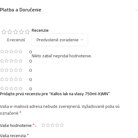
Platba a Doručenie
Recenzie
0 recenzií
0
Nikto zatiaľ nepridal hodnotenie.
0
0
0
0
Pridajte prvú recenziu pre “Kallos lak na vlasy 750ml-KJMN”
Vaša e-mailová adresa nebude zverejnená.
Vyžadované polia sú
*
označené
*
Vaše hodnotenie
*
Vaša recenzia