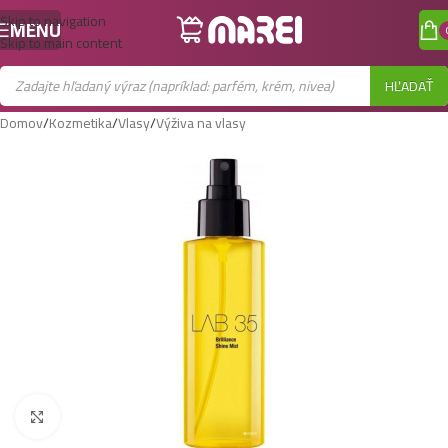
Skip to navigation
MENU
Skip to main content
HĽADAŤ
Domov
/
Kozmetika
/
Vlasy
/
Výživa na vlasy
Zobraziť väčší obrázok