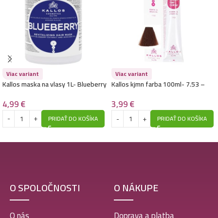
Viac variant
Viac variant
Kallos maska na vlasy 1L- Blueberry
Kallos kjmn farba 100ml- 7.53 –
Gaštanová
4,99
€
3,99
€
PRIDAŤ DO KOŠÍKA
PRIDAŤ DO KOŠÍKA
O SPOLOČNOSTI
O NÁKUPE
O nás
Doprava a platba