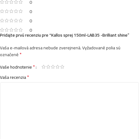
0
0
0
0
Pridajte prvú recenziu pre “Kallos sprej 150ml-LAB35 -Brilliant shine”
Vaša e-mailová adresa nebude zverejnená.
Vyžadované polia sú
*
označené
*
Vaše hodnotenie
*
Vaša recenzia