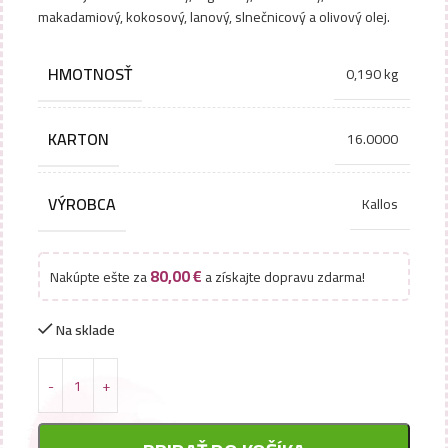
makadamiový, kokosový, lanový, slnečnicový a olivový olej.
HMOTNOSŤ
0,190 kg
KARTON
16.0000
VÝROBCA
Kallos
80,00
€
Nakúpte ešte za
a získajte dopravu zdarma!
Na sklade