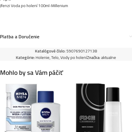
Jfenzi Voda po holení 100ml-Millenium
Jfenzi voda po holení 100ml-Vintage
6,90
€
Platba a Doručenie
Jfenzi voda po holení 100ml-Perfect Joy
Katalógové číslo:
5907690127138
6,90
€
Kategórie:
Holenie
,
Telo
,
Vody po holení
Značka:
aktualne
Mohlo by sa Vám páčiť
Jfenzi voda po holení 100ml-Savoir Blue Devil
6,90
€
Jfenzi voda po holení 100ml-Savoir The King
6,90
€