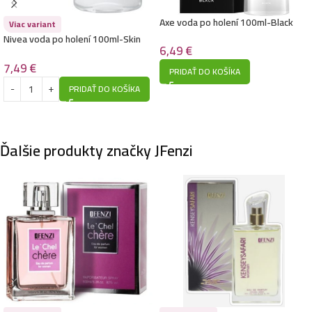
Axe voda po holení 100ml-Black
Viac variant
Jfenzi voda po holení 100ml-Desso Gold Gentleman
Nivea voda po holení 100ml-Skin
6,49
€
protection
6,90
€
7,49
€
PRIDAŤ DO KOŠÍKA
PRIDAŤ DO KOŠÍKA
Jfenzi voda po holení 100ml-Ardagio Aqua
6,90
€
Ďalšie produkty značky JFenzi