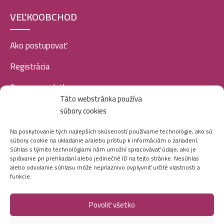
VEĽKOOBCHOD
Ako postupovať
Registrácia
Doprava a platba
Táto webstránka používa
Veľkoobchod
súbory cookies
SOCIÁLNE SIETE
Na poskytovanie tých najlepších skúseností používame technológie, ako sú
súbory cookie na ukladanie a/alebo prístup k informáciám o zariadení.
Súhlas s týmito technológiami nám umožní spracovávať údaje, ako je
správanie pri prehliadaní alebo jedinečné ID na tejto stránke. Nesúhlas
alebo odvolanie súhlasu môže nepriaznivo ovplyvniť určité vlastnosti a
funkcie.
Povoliť všetko
Marei.sk - Všetky práva vyhradené - 2026