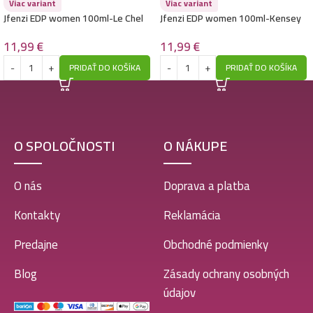
Viac variant
Viac variant
Jfenzi EDP women 100ml-Le Chel
Jfenzi EDP women 100ml-Kensey
Chere – (Chanel – Chance) – P185
Safari – (Kenzo – Jungle L’Elephant)
– P192
11,99
€
11,99
€
PRIDAŤ DO KOŠÍKA
PRIDAŤ DO KOŠÍKA
O SPOLOČNOSTI
O NÁKUPE
O nás
Doprava a platba
Kontakty
Reklamácia
Predajne
Obchodné podmienky
Blog
Zásady ochrany osobných
údajov