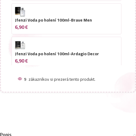
Jfenzi Voda po holení 100ml-Brave Men
6,90
€
Jfenzi Voda po holení 100ml-Ardagio Decor
6,90
€
9
zákazníkov si prezerá tento produkt.
Jfenzi Voda po holení 100ml-Desso Green Universal
6,90
€
Jfenzi voda po holení 100ml-Victorius Homme
6,90
€
Popis