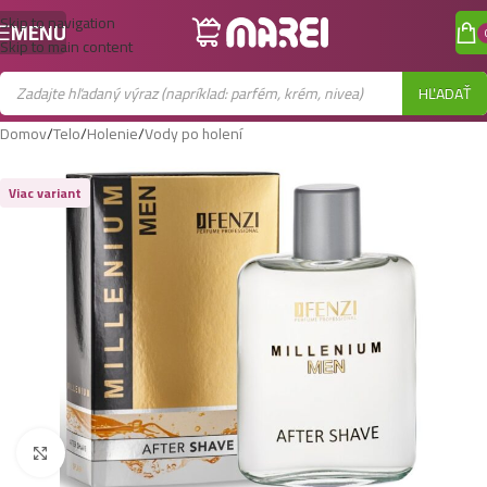
Skip to navigation
MENU
Skip to main content
HĽADAŤ
Domov
/
Telo
/
Holenie
/
Vody po holení
Viac variant
Zobraziť väčší obrázok