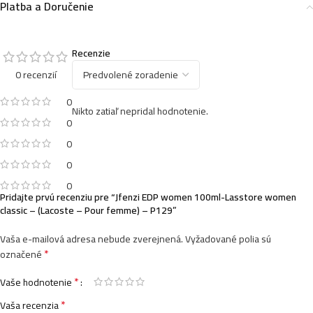
Platba a Doručenie
Recenzie
0 recenzií
0
Nikto zatiaľ nepridal hodnotenie.
0
0
0
0
Pridajte prvú recenziu pre “Jfenzi EDP women 100ml-Lasstore women
classic – (Lacoste – Pour femme) – P129”
Vaša e-mailová adresa nebude zverejnená.
Vyžadované polia sú
*
označené
*
Vaše hodnotenie
*
Vaša recenzia