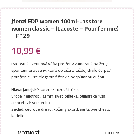
Jfenzi EDP women 100ml-Lasstore
women classic – (Lacoste – Pour femme)
– P129
10,99
€
Radostná kvetinová vôňa pre ženy zameraná na ženy
spontánnej povahy, ktoré dokážu z každej chvíle čerpať
potešenie. Pre elegantné ženy s nespútanou dušou.
Hlava: jamajské korenie, ružová frézia
Srdce: heliotrop, jazmín, kvet ibišteka, bulharská ruža,
ambretové semienko
Základ: cédrové drevo, kožený akord, santalové drevo,
kadidlo
HMOTNOSŤ
0,380 kg