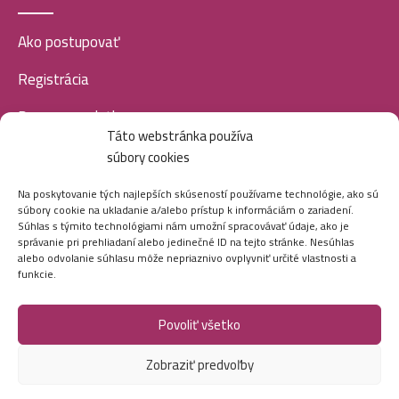
Ako postupovať
Registrácia
Doprava a platba
Táto webstránka používa
Veľkoobchod
súbory cookies
SOCIÁLNE SIETE
Na poskytovanie tých najlepších skúseností používame technológie, ako sú
súbory cookie na ukladanie a/alebo prístup k informáciám o zariadení.
Súhlas s týmito technológiami nám umožní spracovávať údaje, ako je
správanie pri prehliadaní alebo jedinečné ID na tejto stránke. Nesúhlas
alebo odvolanie súhlasu môže nepriaznivo ovplyvniť určité vlastnosti a
funkcie.
Povoliť všetko
Marei.sk - Všetky práva vyhradené - 2026
Zobraziť predvoľby
Vytvorila digitálna agentúra
Ametica.