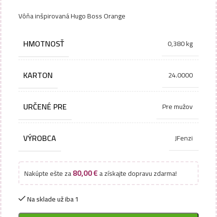
Vôňa inšpirovaná Hugo Boss Orange
HMOTNOSŤ
0,380 kg
KARTON
24.0000
URČENÉ PRE
Pre mužov
VÝROBCA
JFenzi
80,00
€
Nakúpte ešte za
a získajte dopravu zdarma!
Na sklade už iba 1