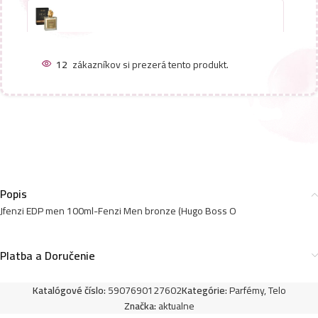
Jfenzi EDP men 100ml-Reve Mystique – (Roja –
Enigma Pour Homme) – P552
12
zákazníkov si prezerá tento produkt.
11,99
€
8,90
€
Jfenzi EDP men 100ml-Lasstore Red – (Lacoste –
Red Style in Play) – P542
11,99
€
Popis
Jfenzi EDP men 100ml-Fenzi Men bronze (Hugo Boss O
Jfenzi EDP men 100ml-Incoming – (Calvin Klein –
Encounter) – P507
Platba a Doručenie
11,99
€
Katalógové číslo:
5907690127602
Kategórie:
Parfémy
,
Telo
Značka:
aktualne