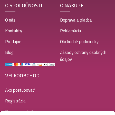
O SPOLOČNOSTI
O NÁKUPE
Jfenzi EDP men 100ml-Aura Homme Energy –
(Christian Dior – Dior Homme Sport) – P540
O nás
Doprava a platba
11,99
€
Kontakty
Reklamácia
Predajne
Obchodné podmienky
Jfenzi EDP men 100ml-Desso Legend – (Hugo Boss –
No.6 Bottled) – P505
Blog
Zásady ochrany osobných
11,99
€
údajov
VEĽKOOBCHOD
Jfenzi EDP men 100ml-Juust! Homme Wanted –
(JOOP! – Homme Wild) – P549
Ako postupovať
11,99
€
8,90
€
Registrácia
Doprava a platba
Jfenzi EDP men 100ml-Gossi Silver – (Gucci – Guilty)