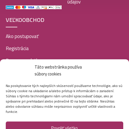
údajov
VEĽKOOBCHOD
Ako postupovať
Registrácia
Doprava a platba
Táto webstránka používa
Veľkoobchod
súbory cookies
SOCIÁLNE SIETE
Na poskytovanie tých najlepších skúseností používame technológie, ako sú
súbory cookie na ukladanie a/alebo prístup k informáciám o zariadení.
Súhlas s týmito technológiami nám umožní spracovávať údaje, ako je
správanie pri prehliadaní alebo jedinečné ID na tejto stránke. Nesúhlas
alebo odvolanie súhlasu môže nepriaznivo ovplyvniť určité vlastnosti a
funkcie.
Povoliť všetko