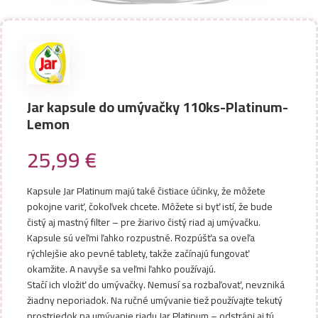
Jar kapsule do umývačky 110ks-Platinum-
Lemon
25,99
€
Kapsule Jar Platinum majú také čistiace účinky, že môžete
pokojne variť, čokoľvek chcete. Môžete si byť istí, že bude
čistý aj mastný filter – pre žiarivo čistý riad aj umývačku.
Kapsule sú veľmi ľahko rozpustné. Rozpúšťa sa oveľa
rýchlejšie ako pevné tablety, takže začínajú fungovať
okamžite. A navyše sa veľmi ľahko používajú.
Stačí ich vložiť do umývačky. Nemusí sa rozbaľovať, nevzniká
žiadny neporiadok. Na ručné umývanie tiež používajte tekutý
prostriedok na umývanie riadu Jar Platinum – odstráni aj tú