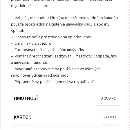
najodolnejšiu mastnotu.
– Vyčistí aj mastnotu z filtra (na odstránenie vodného kameňa
použite prostriedok na čistenie umývačky riadu alebo iný
spôsob)
– Obsahuje soľ a prostriedok na oplachovanie
– Chráni sklo a striebro
– Zachováva čistú a sviežu vôňu umývačky
– Pomáha predchádzať usadzovaniu mastnoty v odpade, filtri
a umývacích ramenách
– Navrhnuté a testované na používanie vo všetkých
renomovaných umývačkách riadu
– Pripravené na použitie, nemusí sa rozbaľovať
HMOTNOSŤ
0,000 kg
KARTON
2.0000