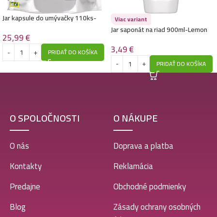
Jar kapsule do umývačky 110ks-
Viac variant
Platinum- Lemon
Jar saponát na riad 900ml-Lemon
25,99
€
3,49
€
PRIDAŤ DO KOŠÍKA
PRIDAŤ DO KOŠÍKA
O SPOLOČNOSTI
O NÁKUPE
O nás
Doprava a platba
Kontakty
Reklamácia
Predajne
Obchodné podmienky
Blog
Zásady ochrany osobných