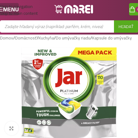
Skip to navigation
MENU
Skip to main content
HĽADAŤ
Domov
/
Domácnosť
/
Kuchyňa
/
Do umývačky riadu
/
Kapsule do umývačky
Zobraziť väčší obrázok