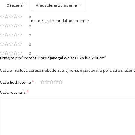
0 recenzií
0
Nikto zatiaľ nepridal hodnotenie.
0
0
0
0
Pridajte prvú recenziu pre “Janegal Wc set Eko biely 80cm”
Vaša e-mailová adresa nebude zverejnená.
Vyžadované polia sú označen
*
Vaše hodnotenie
*
Vaša recenzia