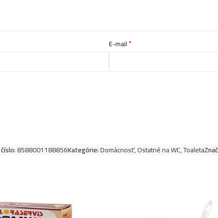
*
E-mail
číslo:
8588001188856
Kategórie:
Domácnosť
,
Ostatné na WC
,
Toaleta
Znač