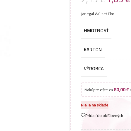
Janegal WC set Eko
HMOTNOSŤ
KARTON
VÝROBCA
80,00
€
Nakúpte ešte za
a
Nie je na sklade
Pridať do obľúbených