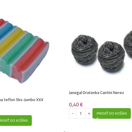
Janegal Dratenka Cantini Nerez
 na teflon 5ks-Jumbo XXX
0,40
€
PRIDAŤ DO KOŠÍKA
RIDAŤ DO KOŠÍKA