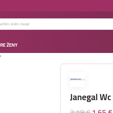
RE ŽENY
m
Janegal Wc 
2,19
€
1,65
€