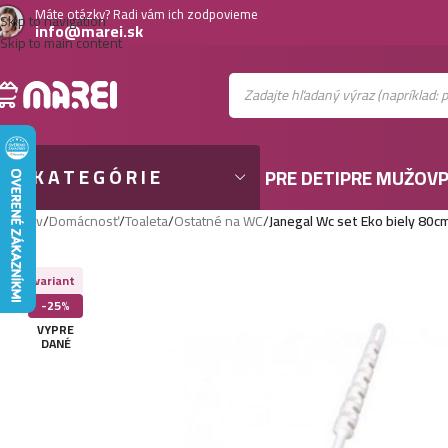
Máte otázky? Radi vám ich zodpovieme
Skip to navigation
info@marei.sk
Skip to main content
KATEGÓRIE
PRE DETI
PRE MUŽOV
P
Domov
/
Domácnosť
/
Toaleta
/
Ostatné na WC
/
Janegal Wc set Eko biely 80c
Viac variant
-25%
VYPRE
DANÉ