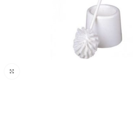
Zobraziť väčší obrázok