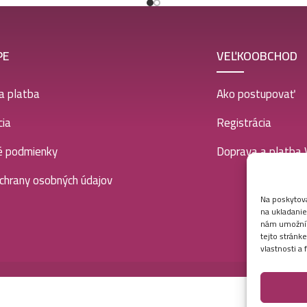
PE
VEĽKOOBCHOD
a platba
Ako postupovať
ia
Registrácia
é podmienky
Doprava a platba
chrany osobných údajov
Na poskytova
na ukladanie
nám umožní s
tejto stránk
vlastnosti a 