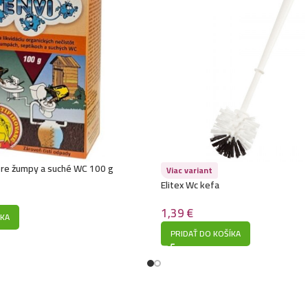
re žumpy a suché WC 100 g
Viac variant
Elitex Wc kefa
1,39
€
ÍKA
PRIDAŤ DO KOŠÍKA