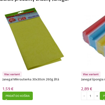
Viac variant
Viac variant
Janegal Mikroutierka 30x30cm 260g žltá
Janegal špongia
1,59
€
2,89
€
PRIDAŤ DO KOŠÍKA
P