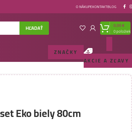
O NÁKUPE
KONTAKT
BLOG
0,00
€
HĽADAŤ
0
položiek
ZNAČKY
AKCIE A ZĽAVY
set Eko biely 80cm