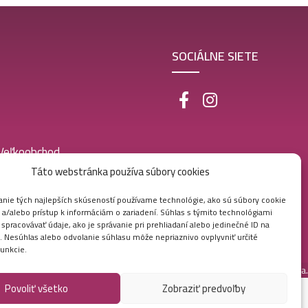
SOCIÁLNE SIETE
 Veľkoobchod
Táto webstránka používa súbory cookies
nie tých najlepších skúseností používame technológie, ako sú súbory cookie
 a/alebo prístup k informáciám o zariadení. Súhlas s týmito technológiami
pracovávať údaje, ako je správanie pri prehliadaní alebo jedinečné ID na
e. Nesúhlas alebo odvolanie súhlasu môže nepriaznivo ovplyvniť určité
funkcie.
Vytvorila digitálna agentúra
Ametica.
Povoliť všetko
Zobraziť predvoľby