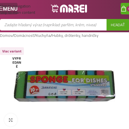
Skip to navigation
MENU
Skip to main content
HĽADAŤ
Domov
/
Domácnosť
/
Kuchyňa
/
Hubky, drôtenky, handričky
Viac variant
VYPR
EDAN
É
Zobraziť väčší obrázok