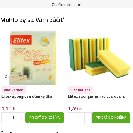
Značka:
aktualne
Mohlo by sa Vám páčiť
Viac variant
Viac variant
Elitex špongiové utierky 3ks
Elitex špongia na riad tvarovana
18×15,5cm
5ks-Zelenožlté
1,10
€
1,49
€
PRIDAŤ DO KOŠÍKA
PRIDAŤ DO KOŠÍKA