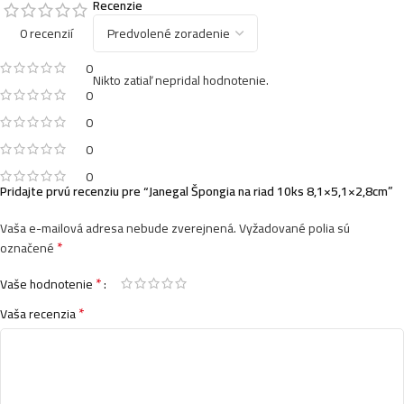
Recenzie
0 recenzií
0
Nikto zatiaľ nepridal hodnotenie.
0
0
0
0
Pridajte prvú recenziu pre “Janegal Špongia na riad 10ks 8,1×5,1×2,8cm”
Vaša e-mailová adresa nebude zverejnená.
Vyžadované polia sú
*
označené
*
Vaše hodnotenie
*
Vaša recenzia