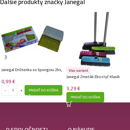
Ďalšie produkty značky Janegal
Janegal Drôtenka so špongiou 2ks,
Viac variant
strieborná + zlatá
Janegal Zmeták Eko+tyč Klasik
0,99
€
3,29
€
PRIDAŤ DO KOŠÍKA
PRIDAŤ DO KOŠÍKA
O SPOLOČNOSTI
O NÁKUPE