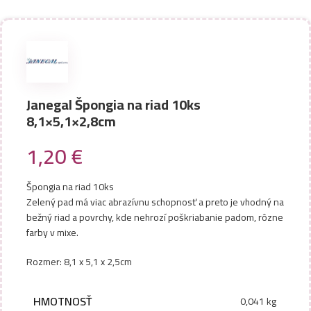
Janegal Špongia na riad 10ks
8,1×5,1×2,8cm
1,20
€
Špongia na riad 10ks
Zelený pad má viac abrazívnu schopnosť a preto je vhodný na
bežný riad a povrchy, kde nehrozí poškriabanie padom, rôzne
farby v mixe.
Rozmer: 8,1 x 5,1 x 2,5cm
HMOTNOSŤ
0,041 kg