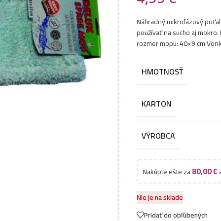
Náhradný mikrofázový poťah
používať na sucho aj mokro.
rozmer mopu: 40×9 cm Vonk
HMOTNOSŤ
KARTON
VÝROBCA
80,00
€
Nakúpte ešte za
a
Nie je na sklade
Pridať do obľúbených