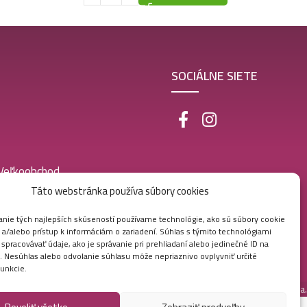
SOCIÁLNE SIETE
 Veľkoobchod
Táto webstránka používa súbory cookies
nie tých najlepších skúseností používame technológie, ako sú súbory cookie
 a/alebo prístup k informáciám o zariadení. Súhlas s týmito technológiami
pracovávať údaje, ako je správanie pri prehliadaní alebo jedinečné ID na
e. Nesúhlas alebo odvolanie súhlasu môže nepriaznivo ovplyvniť určité
funkcie.
Vytvorila digitálna agentúra
Ametica.