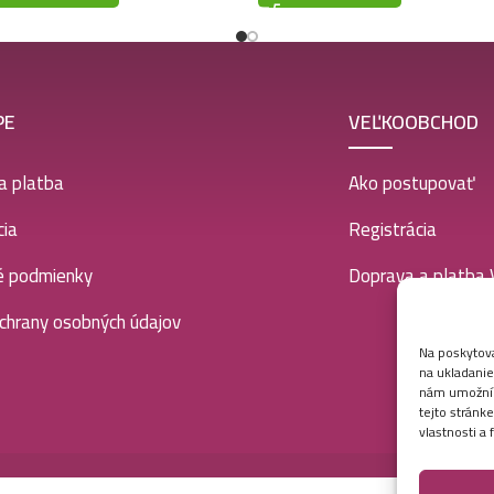
PE
VEĽKOOBCHOD
a platba
Ako postupovať
ia
Registrácia
é podmienky
Doprava a platba
chrany osobných údajov
Na poskytova
na ukladanie
nám umožní s
tejto stránk
vlastnosti a 