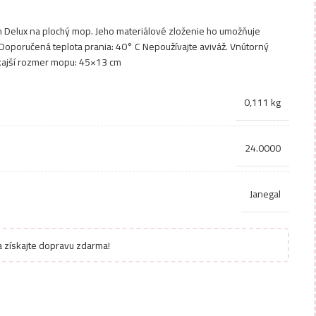
 Delux na plochý mop. Jeho materiálové zloženie ho umožňuje
 Doporučená teplota prania: 40° C Nepoužívajte aviváž. Vnútorný
ajší rozmer mopu: 45×13 cm
0,111 kg
24.0000
Janegal
 získajte dopravu zdarma!