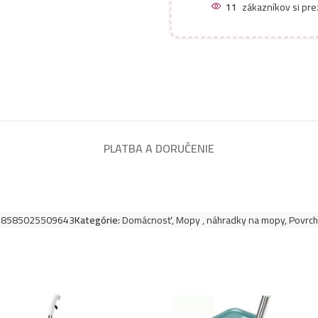
11
zákazníkov si pre
PLATBA A DORUČENIE
:
8585025509643
Kategórie:
Domácnosť
,
Mopy , náhradky na mopy
,
Povrch