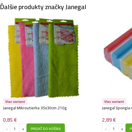
Ďalšie produkty značky Janegal
Viac variant
Viac variant
Janegal Mikroutierka 35x30cm 210g
Janegal špongia
0,85
€
2,89
€
PRIDAŤ DO KOŠÍKA
P