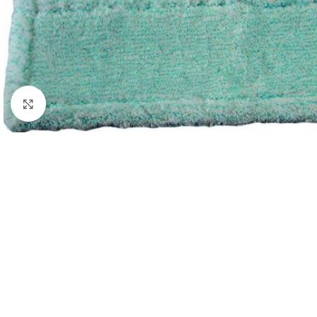
Zobraziť väčší obrázok