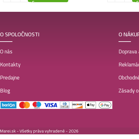
O SPOLOČNOSTI
O NÁKU
O nás
Doprava 
Kontakty
Reklamác
Predajne
Obchodn
Blog
Zásady o
Marei.sk - Všetky práva vyhradené - 2026