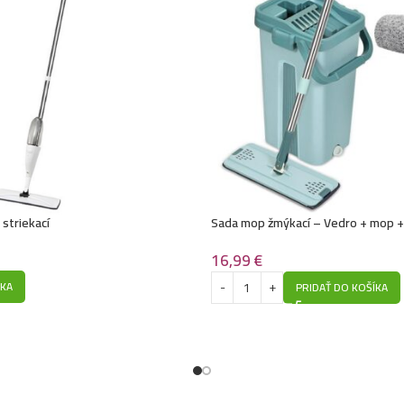
striekací
Sada mop žmýkací – Vedro + mop +
mop
16,99
€
ÍKA
PRIDAŤ DO KOŠÍKA