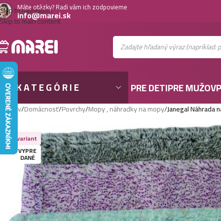
Máte otázky? Radi vám ich zodpovieme
Skip to navigation
info@marei.sk
Skip to main content
KATEGÓRIE
PRE DETI
PRE MUŽOV
P
Domov
/
Domácnosť
/
Povrchy
/
Mopy , náhradky na mopy
/
Janegal Náhrada n
Viac variant
VYPRE
DANÉ