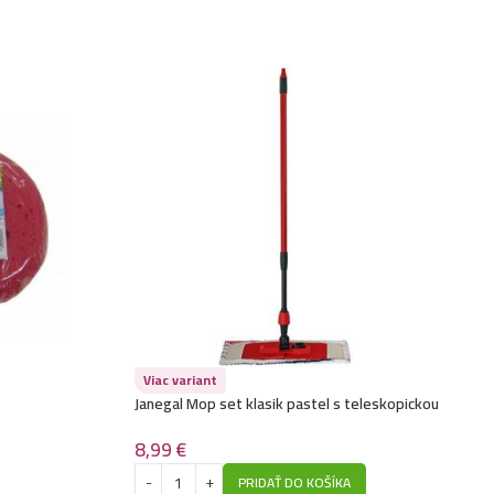
Viac variant
Janegal Mop set klasik pastel s teleskopickou
rúčkou-Pastel
8,99
€
PRIDAŤ DO KOŠÍKA