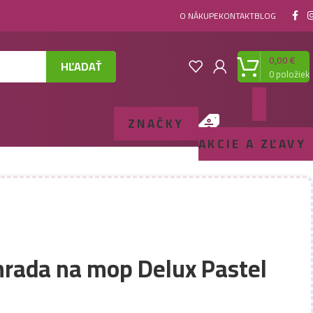
O NÁKUPE
KONTAKT
BLOG
0,00
€
HĽADAŤ
0
položiek
ZNAČKY
AKCIE A ZĽAVY
hrada na mop Delux Pastel