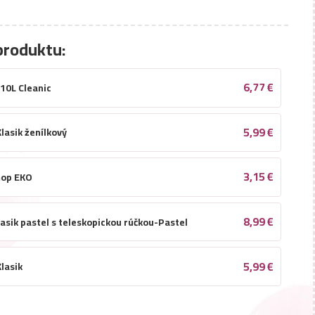
produktu:
6,77
€
10L Cleanic
5,99
€
lasik ženílkový
3,15
€
mop EKO
8,99
€
asik pastel s teleskopickou rúčkou-Pastel
5,99
€
lasik
3,49
€
Mop 43x13cm-Mikrofiber