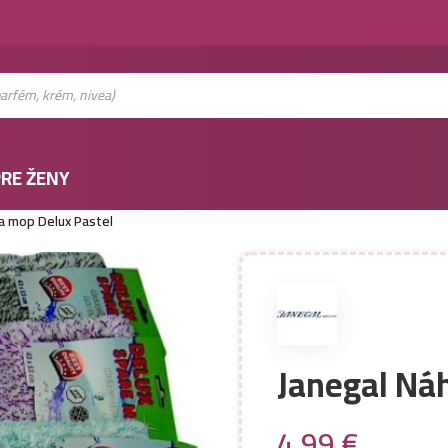
RE ŽENY
a mop Delux Pastel
Janegal Ná
4,99
€