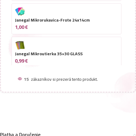
Janegal Mikrorukavica-Frote 24x14cm
1,00
€
Janegal Mikroutierka 35×30 GLASS
0,99
€
15
zákazníkov si prezerá tento produkt.
Janegal Ultra MikroFiber handra 60x50cm 240g
1,99
€
Janegal Mikrohandra Karo 60x50cm,240g
1,99
€
Platba a Doručenie