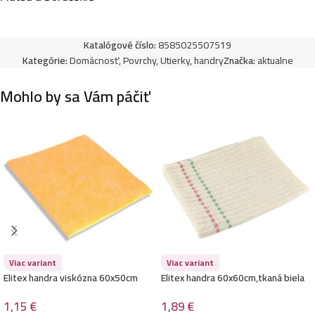
Janegal Handra 60x50cm,tkaná biela
Katalógové číslo:
8585025507519
1,55
€
Kategórie:
Domácnosť
,
Povrchy
,
Utierky, handry
Značka:
aktualne
Mohlo by sa Vám páčiť
Janegal Handra 70x60cm,tkaná biela
1,89
€
Viac variant
Viac variant
Elitex handra viskózna 60x50cm
Elitex handra 60x60cm,tkaná biela
1,15
€
1,89
€