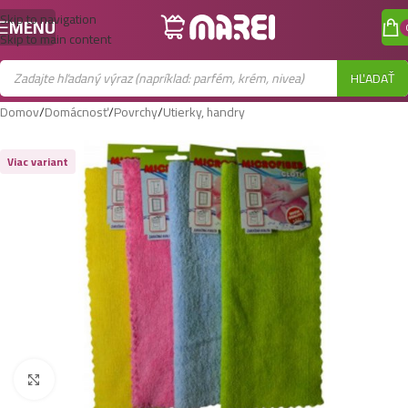
Skip to navigation
MENU
Skip to main content
HĽADAŤ
Domov
/
Domácnosť
/
Povrchy
/
Utierky, handry
Viac variant
Zobraziť väčší obrázok