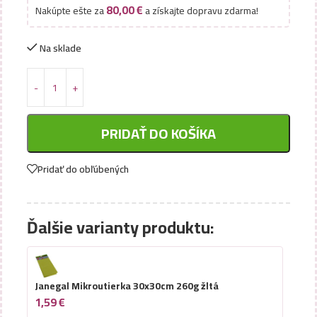
80,00
€
Nakúpte ešte za
a získajte dopravu zdarma!
Na sklade
PRIDAŤ DO KOŠÍKA
Pridať do obľúbených
Ďalšie varianty produktu:
Janegal Mikroutierka 30x30cm 260g žltá
1,59
€