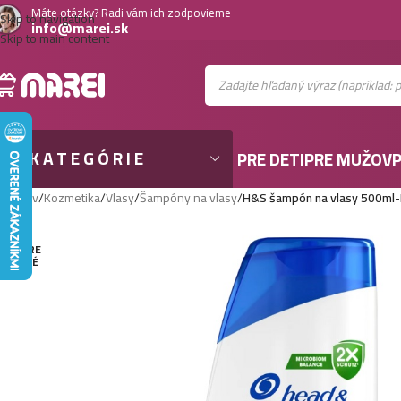
Máte otázky? Radi vám ich zodpovieme
Skip to navigation
info@marei.sk
Skip to main content
KATEGÓRIE
PRE DETI
PRE MUŽOV
P
Domov
/
Kozmetika
/
Vlasy
/
Šampóny na vlasy
/
H&S šampón na vlasy 500ml
VYPRE
DANÉ