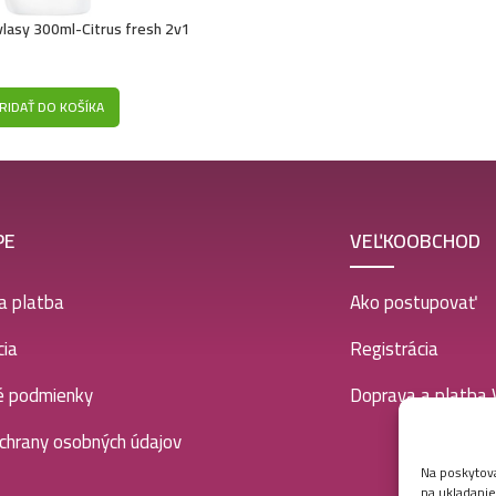
lasy 300ml-Citrus fresh 2v1
RIDAŤ DO KOŠÍKA
PE
VEĽKOOBCHOD
a platba
Ako postupovať
ia
Registrácia
é podmienky
Doprava a platba
chrany osobných údajov
Na poskytova
na ukladanie