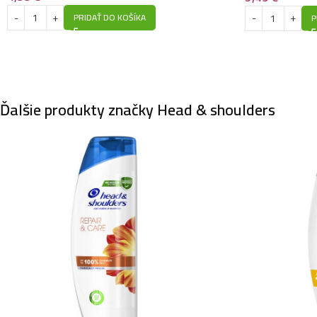
PRIDAŤ DO KOŠÍKA
P
Ďalšie produkty značky Head & shoulders