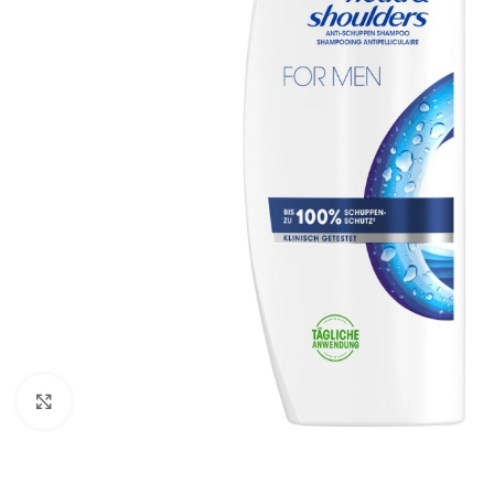
Zobraziť väčší obrázok