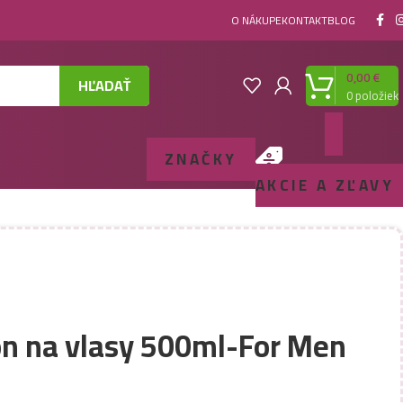
O NÁKUPE
KONTAKT
BLOG
0,00
€
HĽADAŤ
0
položiek
ZNAČKY
AKCIE A ZĽAVY
 na vlasy 500ml-For Men