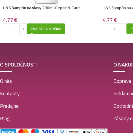
H&S šampón na vlasy 280ml-Repair & Care
H&S šampón na v
4,77
€
4,77
€
PRIDAŤ DO KOŠÍKA
P
O SPOLOČNOSTI
O NÁKU
O nás
Doprava 
Kontakty
Reklamác
Predajne
Obchodn
Blog
Zásady o