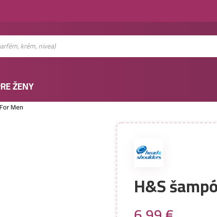
RE ŽENY
-For Men
H&S šampón
6,99
€