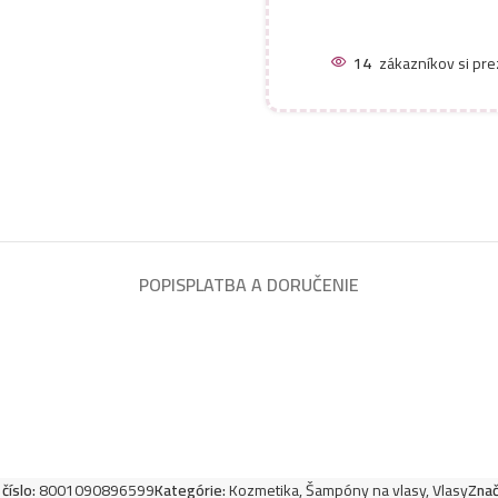
14
zákazníkov si pre
POPIS
PLATBA A DORUČENIE
číslo:
8001090896599
Kategórie:
Kozmetika
,
Šampóny na vlasy
,
Vlasy
Znač