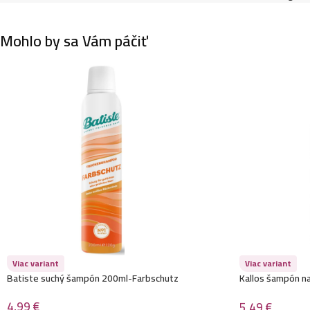
Mohlo by sa Vám páčiť
Viac variant
Viac variant
Batiste suchý šampón 200ml-Farbschutz
Kallos šampón n
Shine
4,99
€
5,49
€