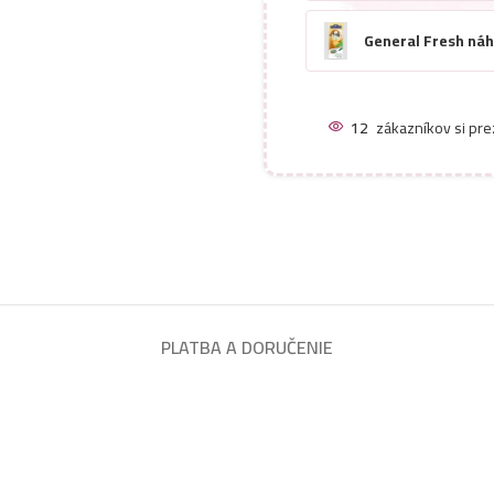
General Fresh ná
General Fresh náh
12
zákazníkov si pre
General Fresh ná
General Fresh náh
General Fresh ná
PLATBA A DORUČENIE
General Fresh náh
General Fresh ná