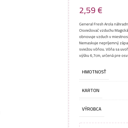
2,59
€
General Fresh Arola náhrad
Osviežovač vzduchu Magická 
obnovuje vzduch v miestnosti
Nemaskuje nepríjemný zápach,
sviežou vôňou. Vôňa sa uvoľn
výšku 6,7cm, určená pre osvi
HMOTNOSŤ
KARTON
VÝROBCA