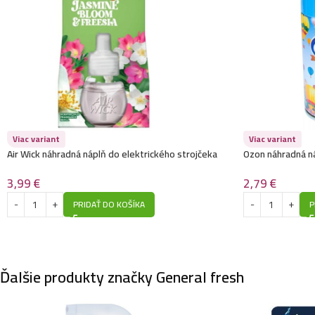
Viac variant
Viac variant
Air Wick náhradná náplň do elektrického strojčeka
Ozon náhradná n
19ML-Jasmine Bloom & Freesia
260ml-Luxury Fr
3,99
€
2,79
€
PRIDAŤ DO KOŠÍKA
P
Ďalšie produkty značky General fresh