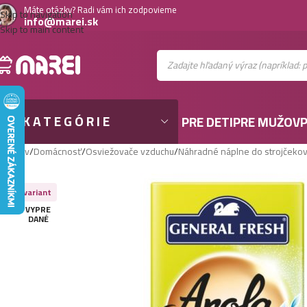
Máte otázky? Radi vám ich zodpovieme
Skip to navigation
info@marei.sk
Skip to main content
KATEGÓRIE
PRE DETI
PRE MUŽOV
P
Domov
/
Domácnosť
/
Osviežovače vzduchu
/
Náhradné náplne do strojčeko
Viac variant
VYPRE
DANÉ