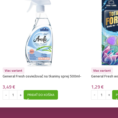
Viac variant
Viac variant
General Fresh osviežovač na tkaniny sprej 500ml-
General Fresh w
Spring Mist
1,29
€
3,49
€
P
PRIDAŤ DO KOŠÍKA