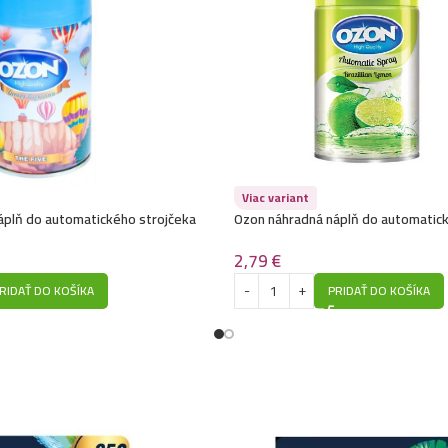
Viac variant
áplň do automatického strojčeka
Ozon náhradná náplň do automatick
agrances- The Five
260ml-Brazilian Lemon
2,79
€
RIDAŤ DO KOŠÍKA
PRIDAŤ DO KOŠÍKA