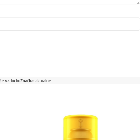
če vzduchu
Značka:
aktualne