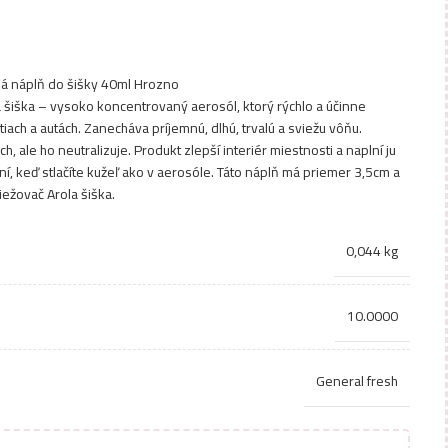
ná náplň do šišky 40ml Hrozno
šiška – vysoko koncentrovaný aerosól, ktorý rýchlo a účinne
ach a autách. Zanecháva príjemnú, dlhú, trvalú a sviežu vôňu.
 ale ho neutralizuje. Produkt zlepší interiér miestnosti a naplní ju
í, keď stlačíte kužeľ ako v aerosóle. Táto náplň má priemer 3,5cm a
ežovač Arola šiška.
0,044 kg
10.0000
General fresh