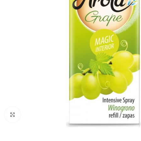
Zobraziť väčší obrázok