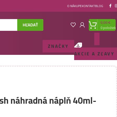
O NÁKUPE
KONTAKT
BLOG
0,00
€
HĽADAŤ
0
položiek
ZNAČKY
AKCIE A ZĽAVY
esh náhradná náplň 40ml-