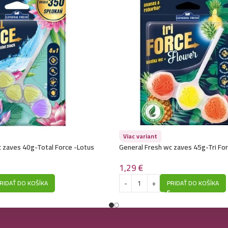
Viac variant
c zaves 40g-Total Force -Lotus
General Fresh wc zaves 45g-Tri For
Pineapple & Rhubarb
1,29
€
RIDAŤ DO KOŠÍKA
PRIDAŤ DO KOŠÍKA