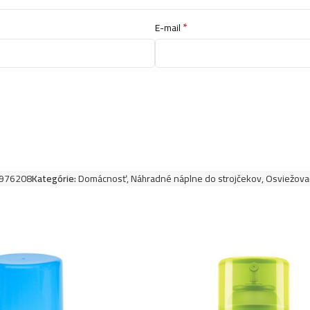
*
E-mail
976208
Kategórie:
Domácnosť
,
Náhradné náplne do strojčekov
,
Osviežova