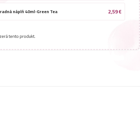
2,59
€
hradná náplň 40ml-Green Tea
2,59
€
radná náplň 40ml-Last Forest
zerá tento produkt.
2,59
€
hradná náplň 40ml-Morská
2,59
€
radná náplň 40ml-Vanila
2,59
€
hradná náplň 40ml-Orgovan
2,59
€
radná náplň 40ml-Ice Drean
2,59
€
hradná náplň 40ml-Jahoda