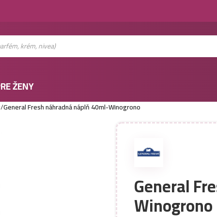
RE ŽENY
v
/
General Fresh náhradná náplň 40ml-Winogrono
General Fr
Winogrono