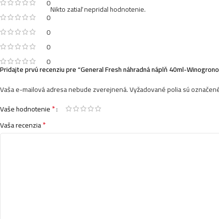
0
Nikto zatiaľ nepridal hodnotenie.
0
0
0
0
Pridajte prvú recenziu pre “General Fresh náhradná náplň 40ml-Winogrono
Vaša e-mailová adresa nebude zverejnená.
Vyžadované polia sú označen
*
Vaše hodnotenie
*
Vaša recenzia