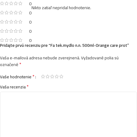
0
Nikto zatiaľ nepridal hodnotenie.
0
0
0
0
Pridajte prvú recenziu pre “Fa tek.mydlo n.n. 500ml-Orange care prot”
Vaša e-mailová adresa nebude zverejnená.
Vyžadované polia sú
*
označené
*
Vaše hodnotenie
*
Vaša recenzia