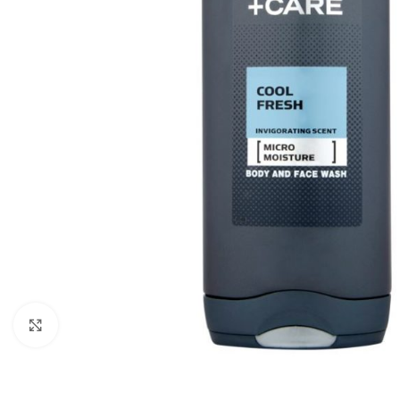
Zobraziť väčší obrázok