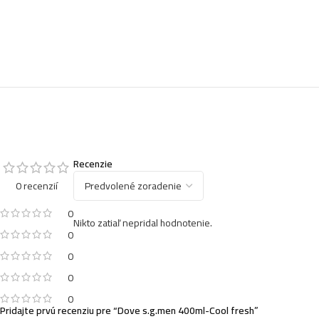
Recenzie
0 recenzií
0
Nikto zatiaľ nepridal hodnotenie.
0
0
0
0
Pridajte prvú recenziu pre “Dove s.g.men 400ml-Cool fresh”