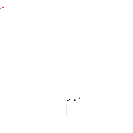
*
é
*
E-mail