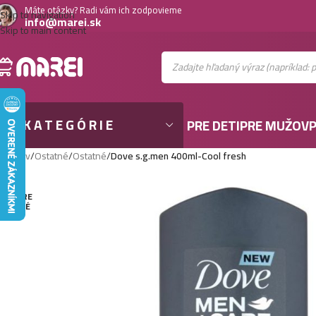
Máte otázky? Radi vám ich zodpovieme
Skip to navigation
info@marei.sk
Skip to main content
KATEGÓRIE
PRE DETI
PRE MUŽOV
P
Domov
/
Ostatné
/
Ostatné
/
Dove s.g.men 400ml-Cool fresh
VYPRE
DANÉ