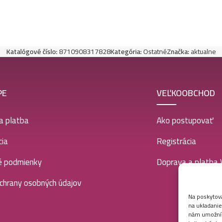
Katalógové číslo:
8710908317828
Kategória:
Ostatné
Značka:
aktualne
PE
VEĽKOOBCHOD
a platba
Ako postupovať
ia
Registrácia
é podmienky
Doprava a platba
chrany osobných údajov
Na poskytova
na ukladanie
nám umožní s