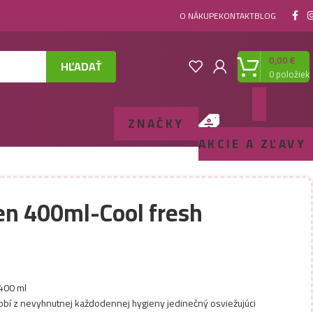
O NÁKUPE
KONTAKT
BLOG
0,00
€
HĽADAŤ
0
položiek
ZNAČKY
AKCIE A ZĽAVY
en 400ml-Cool fresh
400 ml
robí z nevyhnutnej každodennej hygieny jedinečný osviežujúci