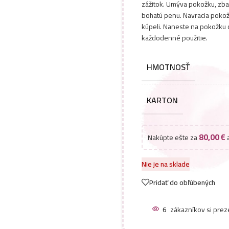
zážitok. Umýva pokožku, zbav
bohatú penu. Navracia pokožk
kúpeli. Naneste na pokožku 
každodenné použitie.
HMOTNOSŤ
KARTON
80,00
€
Nakúpte ešte za
a
Nie je na sklade
Pridať do obľúbených
6
zákazníkov si prez