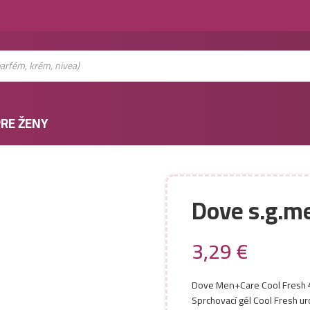
RE ŽENY
Dove s.g.m
3,29
€
Dove Men+Care Cool Fresh 
Sprchovací gél Cool Fresh u