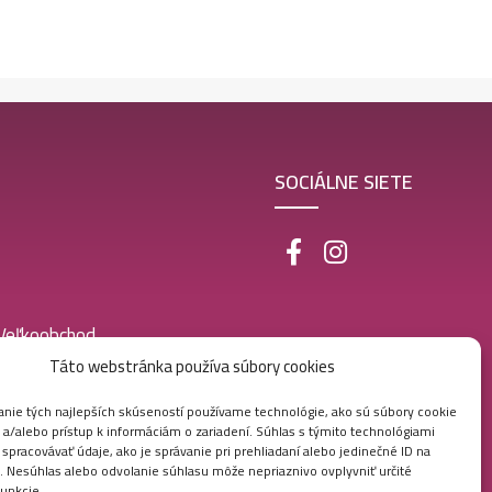
SOCIÁLNE SIETE
 Veľkoobchod
Táto webstránka používa súbory cookies
nie tých najlepších skúseností používame technológie, ako sú súbory cookie
 a/alebo prístup k informáciám o zariadení. Súhlas s týmito technológiami
pracovávať údaje, ako je správanie pri prehliadaní alebo jedinečné ID na
e. Nesúhlas alebo odvolanie súhlasu môže nepriaznivo ovplyvniť určité
funkcie.