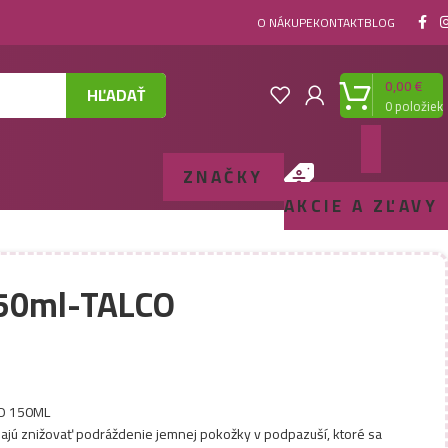
O NÁKUPE
KONTAKT
BLOG
0,00
€
HĽADAŤ
0
položiek
ZNAČKY
AKCIE A ZĽAVY
150ml-TALCO
CO 150ML
ajú znižovať podráždenie jemnej pokožky v podpazuší, ktoré sa