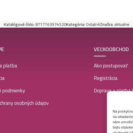
Katalógové číslo:
8717163974520
Kategória:
Ostatné
Značka:
aktualne
PE
VEĽKOOBCHOD
a platba
Ako postupovať
ia
Registrácia
é podmienky
Doprava a platba
chrany osobných údajov
Na poskytova
na ukladanie
nám umožní s
tejto stránk
vlastnosti a 