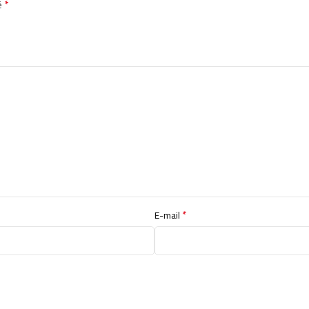
*
é
*
E-mail