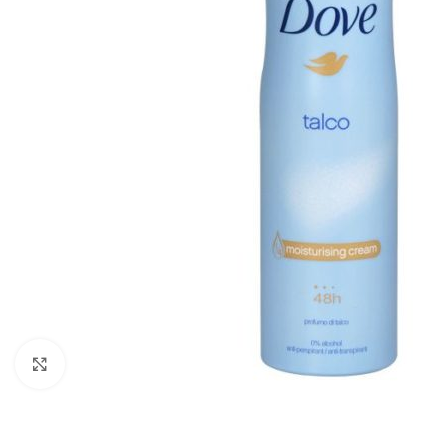
Zobraziť väčší obrázok