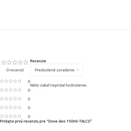
Recenzie
0 recenzií
0
Nikto zatiaľ nepridal hodnotenie.
0
0
0
0
Pridajte prvú recenziu pre “Dove deo 150ml-TALCO”