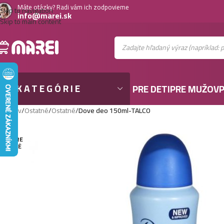
Máte otázky? Radi vám ich zodpovieme
Skip to navigation
info@marei.sk
Skip to main content
KATEGÓRIE
PRE DETI
PRE MUŽOV
P
Domov
/
Ostatné
/
Ostatné
/
Dove deo 150ml-TALCO
VYPRE
DANÉ