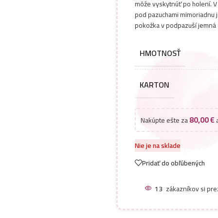
môže vyskytnúť po holení. V
pod pazuchami mimoriadnu j
pokožka v podpazuší jemná a
HMOTNOSŤ
KARTON
80,00
€
Nakúpte ešte za
a
Nie je na sklade
Pridať do obľúbených
13
zákazníkov si pre