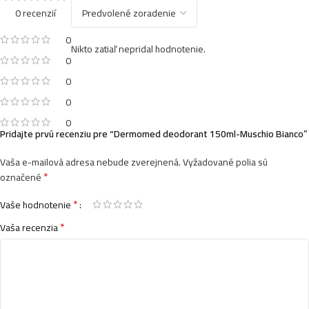
0 recenzií
0
Nikto zatiaľ nepridal hodnotenie.
0
0
0
0
Pridajte prvú recenziu pre “Dermomed deodorant 150ml-Muschio Bianco”
Vaša e-mailová adresa nebude zverejnená.
Vyžadované polia sú
*
označené
*
Vaše hodnotenie
*
Vaša recenzia