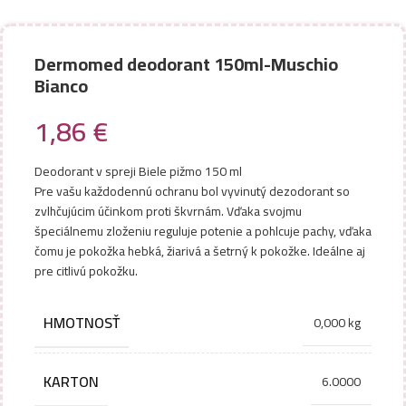
Dermomed deodorant 150ml-Muschio
Bianco
1,86
€
Deodorant v spreji Biele pižmo 150 ml
Pre vašu každodennú ochranu bol vyvinutý dezodorant so
zvlhčujúcim účinkom proti škvrnám. Vďaka svojmu
špeciálnemu zloženiu reguluje potenie a pohlcuje pachy, vďaka
čomu je pokožka hebká, žiarivá a šetrný k pokožke. Ideálne aj
pre citlivú pokožku.
HMOTNOSŤ
0,000 kg
KARTON
6.0000