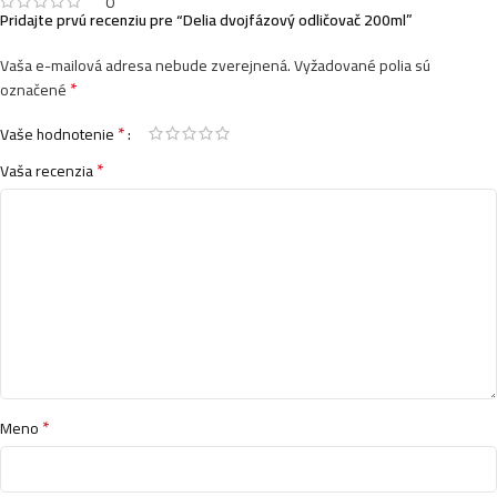
0
Pridajte prvú recenziu pre “Delia dvojfázový odličovač 200ml”
Vaša e-mailová adresa nebude zverejnená.
Vyžadované polia sú
*
označené
*
Vaše hodnotenie
*
Vaša recenzia
*
Meno