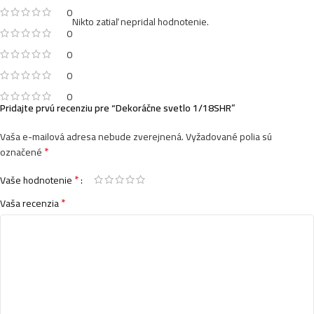
0
Nikto zatiaľ nepridal hodnotenie.
0
0
0
0
Pridajte prvú recenziu pre “Dekoráčne svetlo 1/18SHR”
Vaša e-mailová adresa nebude zverejnená.
Vyžadované polia sú
*
označené
*
Vaše hodnotenie
*
Vaša recenzia