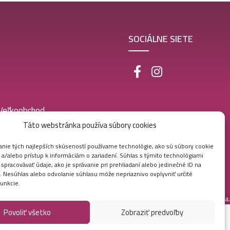
SOCIÁLNE SIETE
 Veľkoobchod
Táto webstránka používa súbory cookies
nie tých najlepších skúseností používame technológie, ako sú súbory cookie
 a/alebo prístup k informáciám o zariadení. Súhlas s týmito technológiami
pracovávať údaje, ako je správanie pri prehliadaní alebo jedinečné ID na
e. Nesúhlas alebo odvolanie súhlasu môže nepriaznivo ovplyvniť určité
funkcie.
Vytvorila digitálna agentúra
Ametica.
Povoliť všetko
Zobraziť predvoľby