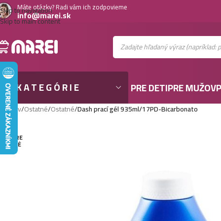
Máte otázky? Radi vám ich zodpovieme
Skip to navigation
info@marei.sk
Skip to main content
KATEGÓRIE
PRE DETI
PRE MUŽOV
P
Domov
/
Ostatné
/
Ostatné
/
Dash prací gél 935ml/17PD-Bicarbonato
VYPRE
DANÉ