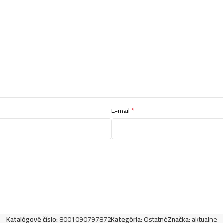
*
E-mail
Katalógové číslo:
8001090797872
Kategória:
Ostatné
Značka:
aktualne