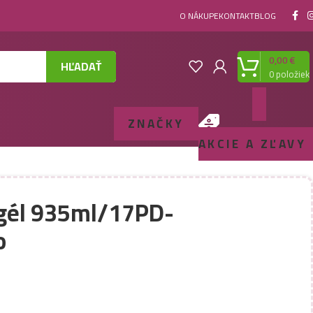
O NÁKUPE
KONTAKT
BLOG
0,00
€
HĽADAŤ
0
položiek
ZNAČKY
AKCIE A ZĽAVY
 gél 935ml/17PD-
o