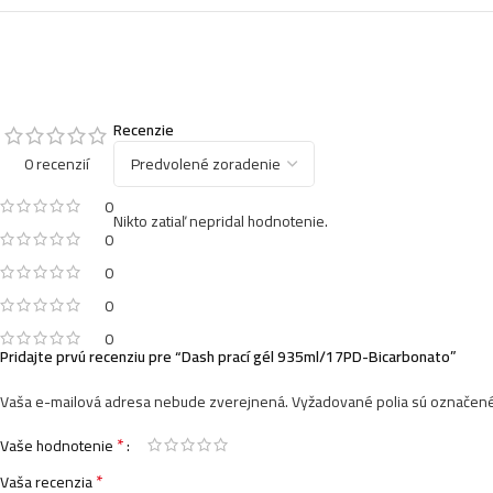
Recenzie
0 recenzií
0
Nikto zatiaľ nepridal hodnotenie.
0
0
0
0
Pridajte prvú recenziu pre “Dash prací gél 935ml/17PD-Bicarbonato”
Vaša e-mailová adresa nebude zverejnená.
Vyžadované polia sú označen
*
Vaše hodnotenie
*
Vaša recenzia