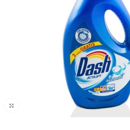
Zobraziť väčší obrázok