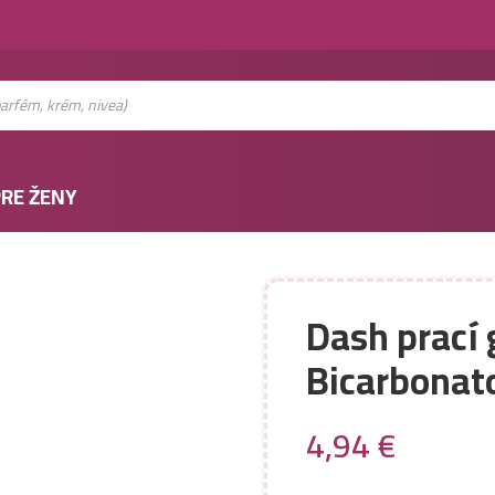
RE ŽENY
Dash prací
Bicarbonat
4,94
€