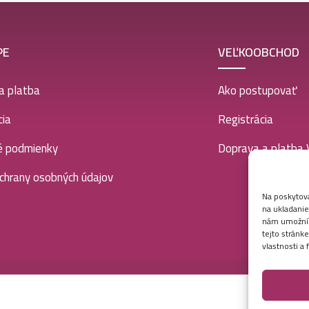
PE
VEĽKOOBCHOD
a platba
Ako postupovať
ia
Registrácia
é podmienky
Doprava a platba
chrany osobných údajov
Na poskytova
na ukladanie
nám umožní s
tejto stránk
vlastnosti a 