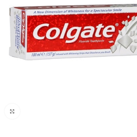
Zobraziť väčší obrázok