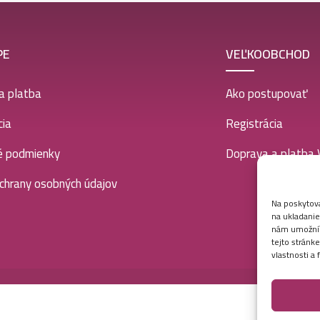
PE
VEĽKOOBCHOD
a platba
Ako postupovať
ia
Registrácia
é podmienky
Doprava a platba
chrany osobných údajov
Na poskytova
na ukladanie
nám umožní s
tejto stránk
vlastnosti a 