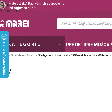
Máte otázky? Radi vám ich zodpovieme
Skip to navigation
info@marei.sk
Skip to main content
KATEGÓRIE
PRE DETI
PRE MUŽOV
P
Domov
/
Ostatné
/
Ostatné
/
Colgate zubná pasta 100ml-Max white-White cr
VYPRE
DANÉ