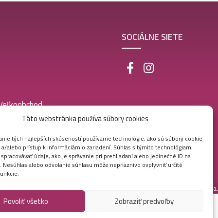
SOCIÁLNE SIETE
 Veľkoobchod
Táto webstránka používa súbory cookies
nie tých najlepších skúseností používame technológie, ako sú súbory cookie
 a/alebo prístup k informáciám o zariadení. Súhlas s týmito technológiami
pracovávať údaje, ako je správanie pri prehliadaní alebo jedinečné ID na
e. Nesúhlas alebo odvolanie súhlasu môže nepriaznivo ovplyvniť určité
funkcie.
Vytvorila digitálna agentúra
Ametica.
Povoliť všetko
Zobraziť predvoľby