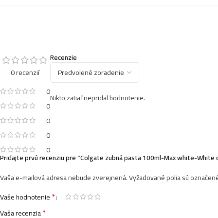
Recenzie
0 recenzií
0
Nikto zatiaľ nepridal hodnotenie.
0
0
0
0
Pridajte prvú recenziu pre “Colgate zubná pasta 100ml-Max white-White 
Vaša e-mailová adresa nebude zverejnená.
Vyžadované polia sú označen
*
Vaše hodnotenie
*
Vaša recenzia