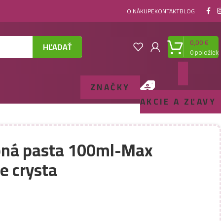
O NÁKUPE
KONTAKT
BLOG
0,00
€
HĽADAŤ
0
položiek
ZNAČKY
AKCIE A ZĽAVY
bná pasta 100ml-Max
e crysta