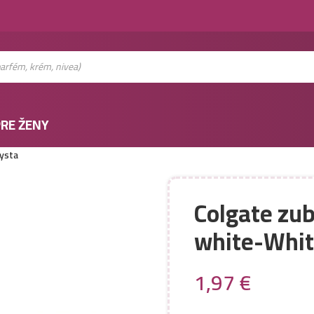
RE ŽENY
ysta
Colgate zu
white-Whit
1,97
€