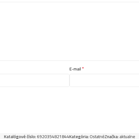
*
E-mail
Katalógové číslo:
6920354821844
Kategória:
Ostatné
Značka:
aktualne