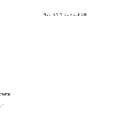
PLATBA A DORUČENIE
crysta”
*
é