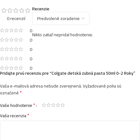
Recenzie
0 recenzií
0
Nikto zatiaľ nepridal hodnotenie.
0
0
0
0
Pridajte prvú recenziu pre “Colgate detská zubná pasta 50ml 0-2 Roky”
Vaša e-mailová adresa nebude zverejnená.
Vyžadované polia sú
*
označené
*
Vaše hodnotenie
*
Vaša recenzia