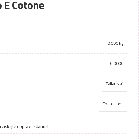
to E Cotone
0,000 kg
6.0000
Talianské
Coccolatevi
 získajte dopravu zdarma!