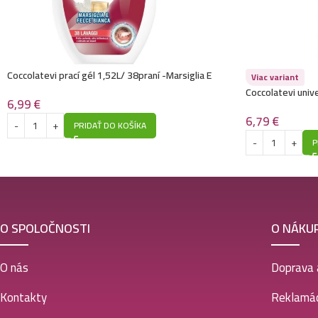
Coccolatevi prací gél 1,52L/ 38praní -Marsiglia E
Viac variant
Felce Bianca
Coccolatevi unive
6,99
€
750ml- Bloomalco
6,79
€
PRIDAŤ DO KOŠÍKA
P
O SPOLOČNOSTI
O NÁKU
O nás
Doprava 
Kontakty
Reklamác