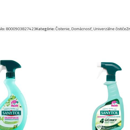
Coccolatevi univer
Neroli
slo:
8000903827423
Kategórie:
Čistenie
,
Domácnosť
,
Univerzálne čističe
Zn