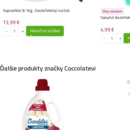
Suprachlor B 1kg- Dezinfekčný roztok
Viac variant
Sanytol dezinfek
13,99
€
94%rastlinného 
4,99
€
PRIDAŤ DO KOŠÍKA
P
Ďalšie produkty značky Coccolatevi