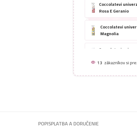
Coccolatevi univerz
Rosa E Geranio
Coccolatevi univerz
Magnolia
Coccolatevi univerz
Sandalo E Ambra
13
zákazníkov si pre
Coccolatevi univerz
Bloomalcool- Vanig
Coccolatevi univerzá
Bloomalcool- Mela 
Coccolatevi univerz
POPIS
PLATBA A DORUČENIE
Bloomalcool- Lava