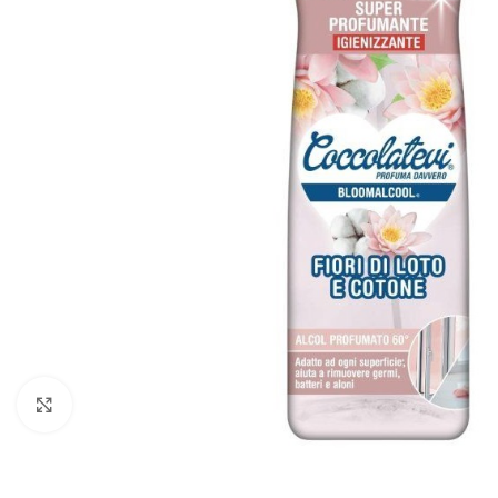
Zobraziť väčší obrázok