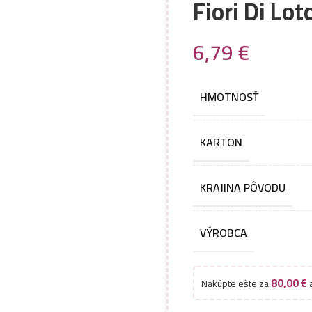
Fiori Di Lo
6,79
€
HMOTNOSŤ
KARTON
KRAJINA PÔVODU
VÝROBCA
80,00
€
Nakúpte ešte za
a