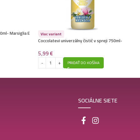
0ml- Marsiglia E
Viac variant
Coccolatevi univerzálny čistič v spreji 750ml-
Vaniglia E Magnolia
5,99
€
PRIDAŤ DO KOŠÍKA
SOCIÁLNE SIETE