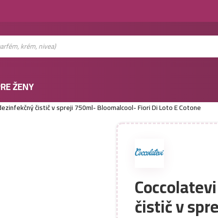
RE ŽENY
dezinfekčný čistič v spreji 750ml- Bloomalcool- Fiori Di Loto E Cotone
Coccolatevi
čistič v sp