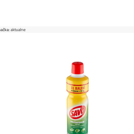
zálny čistič v spreji 750ml- Orchidea E
5,99
€
ačka:
aktualne