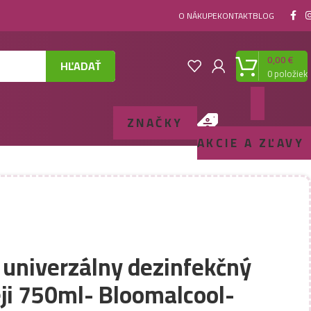
O NÁKUPE
KONTAKT
BLOG
0,00
€
HĽADAŤ
0
položiek
ZNAČKY
AKCIE A ZĽAVY
 univerzálny dezinfekčný
reji 750ml- Bloomalcool-