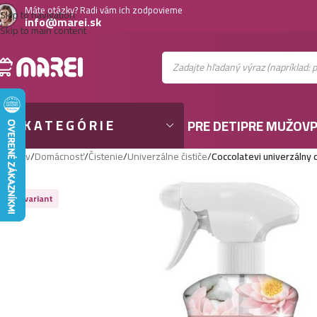
Máte otázky? Radi vám ich zodpovieme
Skip to navigation
info@marei.sk
Skip to main content
KATEGÓRIE
PRE DETI
PRE MUŽOV
P
Domov
/
Domácnosť
/
Čistenie
/
Univerzálne čističe
/
Coccolatevi univerzálny 
Viac variant