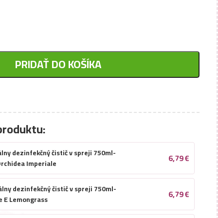
PRIDAŤ DO KOŠÍKA
produktu:
lny dezinfekčný čistič v spreji 750ml-
6,79
€
Orchidea Imperiale
lny dezinfekčný čistič v spreji 750ml-
6,79
€
e E Lemongrass