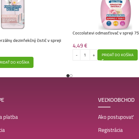
Coccolatevi odmasťovač v spreji 75
Rosa
rzálny dezinfekčný čistič v spreji
4,49
€
ol- Fiori Di Loto E Cotone
PRIDAŤ DO KOŠÍKA
RIDAŤ DO KOŠÍKA
PE
VEĽKOOBCHOD
a platba
Ako postupovať
ia
Registrácia