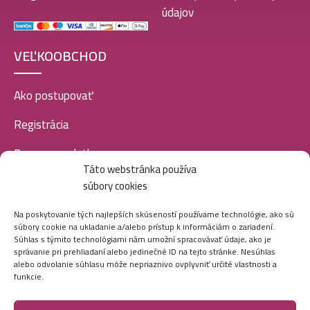
údajov
VEĽKOOBCHOD
Ako postupovať
Registrácia
Doprava a platba
Táto webstránka používa
Veľkoobchod
súbory cookies
SOCIÁLNE SIETE
Na poskytovanie tých najlepších skúseností používame technológie, ako sú
súbory cookie na ukladanie a/alebo prístup k informáciám o zariadení.
Súhlas s týmito technológiami nám umožní spracovávať údaje, ako je
správanie pri prehliadaní alebo jedinečné ID na tejto stránke. Nesúhlas
alebo odvolanie súhlasu môže nepriaznivo ovplyvniť určité vlastnosti a
funkcie.