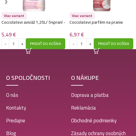
Viac variant
Viac variant
Coccolatevi aviváž 1,25L/ 54praní -
Coccolatevi parfém na pranie
Fiori Di Loto E Cotone
300ml/ 48praní -Marsiglia E Felce
Bianca
5,49
€
6,97
€
PRIDAŤ DO KOŠÍKA
PRIDAŤ DO KOŠÍKA
O SPOLOČNOSTI
O NÁKUPE
O nás
Doprava a platba
Kontakty
Reklamácia
Predajne
Obchodné podmienky
Blog
Zásady ochrany osobných