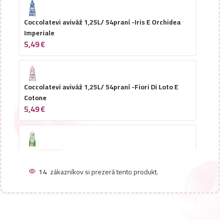
Coccolatevi aviváž 1,25L/ 54praní -Iris E Orchidea
Imperiale
5,49
€
Coccolatevi aviváž 1,25L/ 54praní -Fiori Di Loto E
Cotone
5,49
€
Coccolatevi aviváž 1,25L/ 50praní -Garden Musk
5,49
€
14
zákazníkov si prezerá tento produkt.
Coccolatevi aviváž 1,25L/ 50praní -L Originale
5,49
€