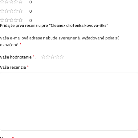
0
0
0
Pridajte prvú recenziu pre “Cleanex drôtenka kovová-3ks”
Vaša e-mailová adresa nebude zverejnená.
Vyžadované polia sú
*
označené
*
Vaše hodnotenie
*
Vaša recenzia