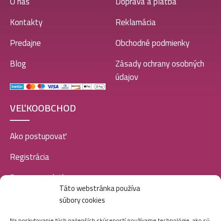
O nás
Doprava a platba
Kontakty
Reklamácia
Predajne
Obchodné podmienky
Blog
Zásady ochrany osobných
údajov
VEĽKOOBCHOD
Ako postupovať
Registrácia
Doprava a platba
Táto webstránka používa
Veľkoobchod
súbory cookies
SOCIÁLNE SIETE
Na poskytovanie tých najlepších skúseností používame technológie, ako sú