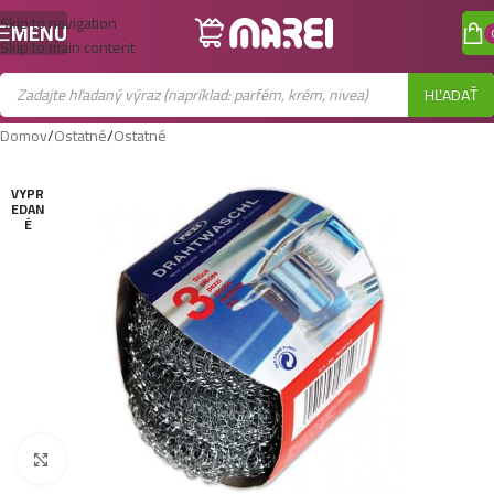
Skip to navigation
MENU
Skip to main content
HĽADAŤ
Domov
/
Ostatné
/
Ostatné
VYPR
EDAN
É
Zobraziť väčší obrázok