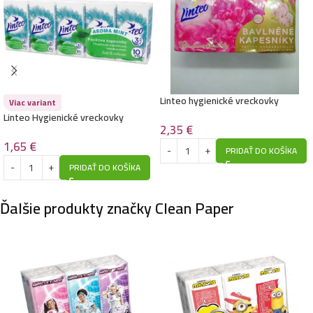
Linteo hygienické vreckovky
Viac variant
bavlnené 6ks
Linteo Hygienické vreckovky
2,35
€
3vrstvové / 10ks-Mentol
1,65
€
PRIDAŤ DO KOŠÍKA
PRIDAŤ DO KOŠÍKA
Ďalšie produkty značky Clean Paper