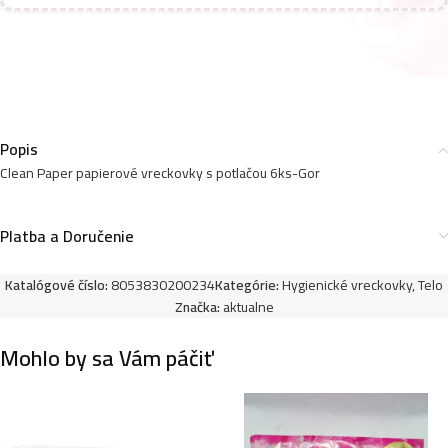
Clean Paper papierové vreckovky s potlačou 6ks-
TRULLI TALES
2,69
€
1,99
€
Popis
Clean Paper papierové vreckovky s potlačou 6ks-Gor
Clean Paper papierové vreckovky s potlačou 6ks-
BARBIE
Platba a Doručenie
2,69
€
Katalógové číslo:
8053830200234
Kategórie:
Hygienické vreckovky
,
Telo
Značka:
aktualne
Mohlo by sa Vám páčiť