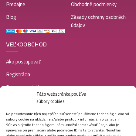
Predajne
Obchodné podmienky
Blog
Zásady ochrany osobných
údajov
VEĽKOOBCHOD
Ako postupovať
Registrácia
Doprava a platba
Táto webstránka používa
Veľkoobchod
súbory cookies
SOCIÁLNE SIETE
Na poskytovanie tých najlepších skúseností používame technológie, ako sú
súbory cookie na ukladanie a/alebo prístup k informáciám o zariadení.
Súhlas s týmito technológiami nám umožní spracovávať údaje, ako je
správanie pri prehliadaní alebo jedinečné ID na tejto stránke. Nesúhlas
alebo odvolanie súhlasu môže nepriaznivo ovplyvniť určité vlastnosti a