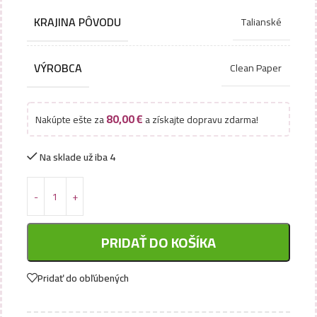
KRAJINA PÔVODU
Talianské
VÝROBCA
Clean Paper
80,00
€
Nakúpte ešte za
a získajte dopravu zdarma!
Na sklade už iba 4
PRIDAŤ DO KOŠÍKA
Pridať do obľúbených