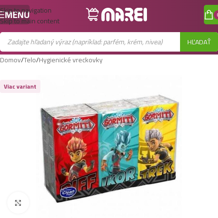
Skip to navigation
MENU
Skip to main content
HĽADAŤ
Domov
/
Telo
/
Hygienické vreckovky
Viac variant
Zobraziť väčší obrázok