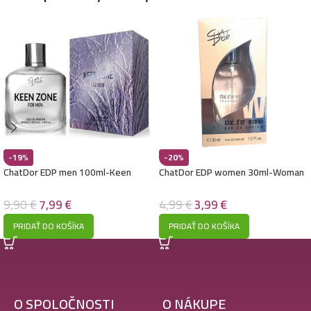
-19%
-20%
ChatDor EDP men 100ml-Keen
ChatDor EDP women 30ml-Woman
Zone – (Kenzo – L´Eau Kenzo)
– (Bruno Banani – Woman)
9,90
€
7,99
€
4,99
€
3,99
€
PRIDAŤ DO KOŠÍKA
PRIDAŤ DO KOŠÍKA
O SPOLOČNOSTI
O NÁKUPE