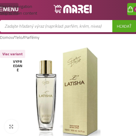
Skip to navigation
MENU
Skip to main content
HĽADAŤ
Domov
/
Telo
/
Parfémy
Viac variant
VYPR
EDAN
É
Zobraziť väčší obrázok