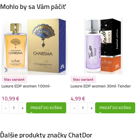
Mohlo by sa Vám páčiť
Viac variant
Viac variant
Luxure EDP women 100ml-
Luxure EDP women 30ml-Tender
Charisma – (Dolce & Gabbana –
Night – (Lancôme – Tresor La Nuit)
Devotion) – P1022
10,99
€
4,99
€
PRIDAŤ DO KOŠÍKA
PRIDAŤ DO KOŠÍKA
Ďalšie produkty značky ChatDor