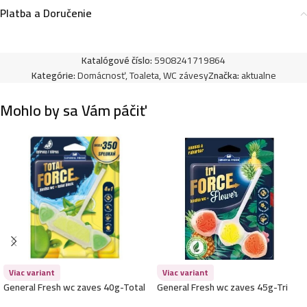
Platba a Doručenie
Brait wc záves 45g-Color Splash -Sweet Flowers
Katalógové číslo:
5908241719864
1,59
€
Kategórie:
Domácnosť
,
Toaleta
,
WC závesy
Značka:
aktualne
Mohlo by sa Vám páčiť
Viac variant
Viac variant
General Fresh wc zaves 40g-Total
General Fresh wc zaves 45g-Tri
Force -Citrus
Force Flower -Pineapple & Rhubarb