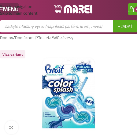
Skip to navigation
MENU
Skip to main content
HĽADAŤ
Domov
/
Domácnosť
/
Toaleta
/
WC závesy
Viac variant
Zobraziť väčší obrázok