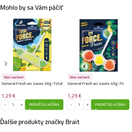
Mohlo by sa Vám páčiť
Viac variant
Viac variant
General Fresh wc zaves 40g-Total
General Fresh wc zaves 45g-Tri
Force -Citrus
Force Flower -Pineapple & Rhubarb
1,29
€
1,29
€
PRIDAŤ DO KOŠÍKA
PRIDAŤ DO KOŠÍKA
Ďalšie produkty značky Brait