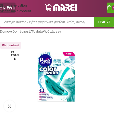
Skip to navigation
MENU
Skip to main content
HĽADAŤ
Domov
/
Domácnosť
/
Toaleta
/
WC závesy
Viac variant
VYPR
EDAN
É
Zobraziť väčší obrázok