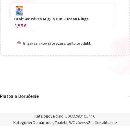
Brait wc záves 40g-In Out -Ocean Rings
1,59
€
6
zákazníkov si prezerá tento produkt.
Platba a Doručenie
Katalógové číslo:
5908248103116
Kategórie:
Domácnosť
,
Toaleta
,
WC závesy
Značka:
aktualne