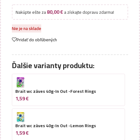
80,00
€
Nakúpte ešte za
a získajte dopravu zdarma!
Nie je na sklade
Pridať do obľúbených
Ďalšie varianty produktu:
Brait wc záves 40g-In Out -Forest Rings
1,59
€
Brait wc záves 40g-In Out -Lemon Rings
1,59
€