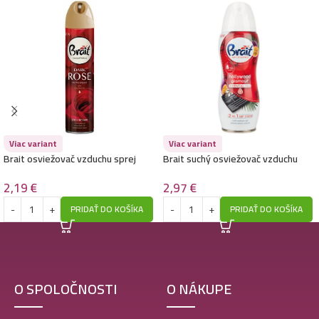
Viac variant
Viac variant
Brait osviežovač vzduchu sprej
Brait suchý osviežovač vzduchu
300ml- Dark Rose
sprej 300ml- Hollywood Glamour
2,19
€
2,97
€
PRIDAŤ DO KOŠÍKA
PRIDAŤ DO KOŠÍKA
O SPOLOČNOSTI
O NÁKUPE