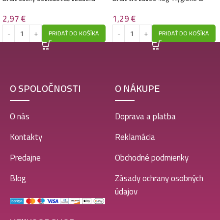
sprej 300ml- Golden Amber
Fresh -Mystic Rose
2,97
€
1,29
€
PRIDAŤ DO KOŠÍKA
PRIDAŤ DO KOŠÍKA
O SPOLOČNOSTI
O NÁKUPE
O nás
Doprava a platba
Kontakty
Reklamácia
Predajne
Obchodné podmienky
Blog
Zásady ochrany osobných
údajov