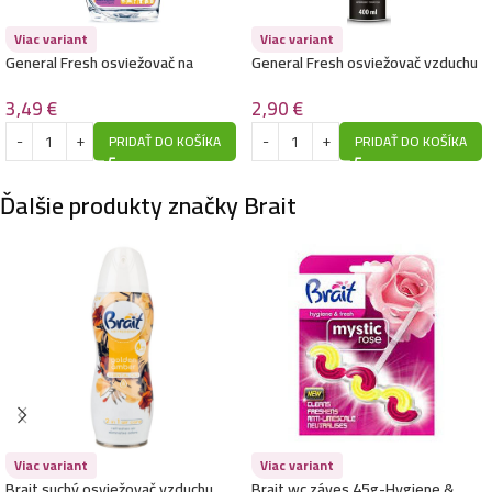
Viac variant
Viac variant
General Fresh osviežovač na
General Fresh osviežovač vzduchu
tkaniny sprej 500ml-Orient Aroma
sprej 400ml-Forest
3,49
€
2,90
€
PRIDAŤ DO KOŠÍKA
PRIDAŤ DO KOŠÍKA
Ďalšie produkty značky Brait
Viac variant
Viac variant
Brait suchý osviežovač vzduchu
Brait wc záves 45g-Hygiene &