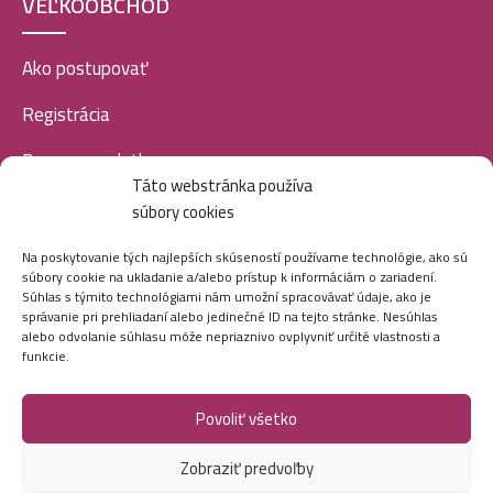
VEĽKOOBCHOD
Ako postupovať
Registrácia
Doprava a platba
Táto webstránka používa
Veľkoobchod
súbory cookies
SOCIÁLNE SIETE
Na poskytovanie tých najlepších skúseností používame technológie, ako sú
súbory cookie na ukladanie a/alebo prístup k informáciám o zariadení.
Súhlas s týmito technológiami nám umožní spracovávať údaje, ako je
správanie pri prehliadaní alebo jedinečné ID na tejto stránke. Nesúhlas
alebo odvolanie súhlasu môže nepriaznivo ovplyvniť určité vlastnosti a
funkcie.
Povoliť všetko
Marei.sk - Všetky práva vyhradené - 2026
Zobraziť predvoľby
Vytvorila digitálna agentúra
Ametica.