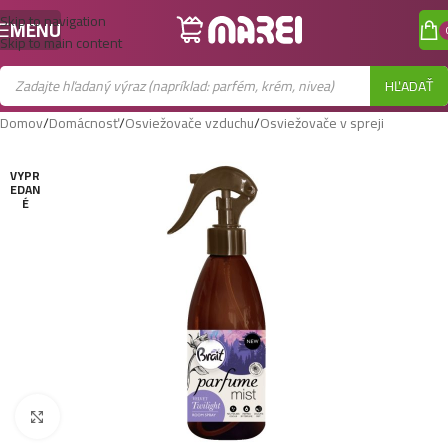
Skip to navigation
MENU
Skip to main content
HĽADAŤ
Domov
/
Domácnosť
/
Osviežovače vzduchu
/
Osviežovače v spreji
VYPR
EDAN
É
Zobraziť väčší obrázok