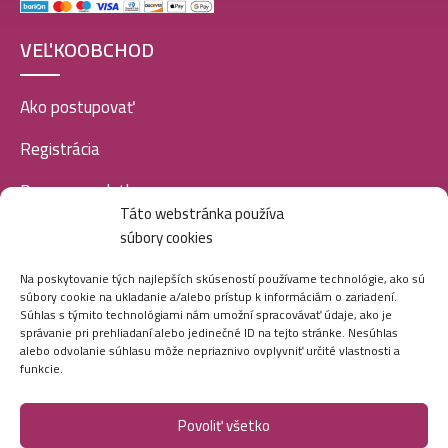
VEĽKOOBCHOD
Ako postupovať
Registrácia
Doprava a platba
Táto webstránka používa
Veľkoobchod
súbory cookies
SOCIÁLNE SIETE
Na poskytovanie tých najlepších skúseností používame technológie, ako sú
súbory cookie na ukladanie a/alebo prístup k informáciám o zariadení.
Súhlas s týmito technológiami nám umožní spracovávať údaje, ako je
správanie pri prehliadaní alebo jedinečné ID na tejto stránke. Nesúhlas
alebo odvolanie súhlasu môže nepriaznivo ovplyvniť určité vlastnosti a
funkcie.
Povoliť všetko
Marei.sk - Všetky práva vyhradené - 2026