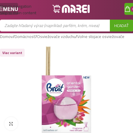
Skip to navigation
MENU
Skip to main content
HĽADAŤ
Domov
/
Domácnosť
/
Osviežovače vzduchu
/
Volne stojace osviežovače
Viac variant
Zobraziť väčší obrázok