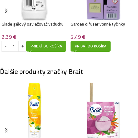
Glade gélový osviežovač vzduchu
Garden difuzer vonné tyčinky
150g-Pure Clean Linen
100ml- Premium- High Patchouli
2,39
€
5,49
€
PRIDAŤ DO KOŠÍKA
PRIDAŤ DO KOŠÍKA
Ďalšie produkty značky Brait