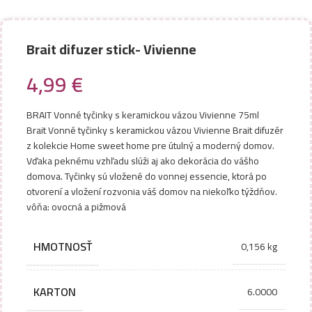
Brait difuzer stick- Vivienne
4,99
€
BRAIT Vonné tyčinky s keramickou vázou Vivienne 75ml
Brait Vonné tyčinky s keramickou vázou Vivienne Brait difuzér
z kolekcie Home sweet home pre útulný a moderný domov.
Vďaka peknému vzhľadu slúži aj ako dekorácia do vášho
domova. Tyčinky sú vložené do vonnej essencie, ktorá po
otvorení a vložení rozvonia váš domov na niekoľko týždňov.
vôňa: ovocná a pižmová
HMOTNOSŤ
0,156 kg
KARTON
6.0000