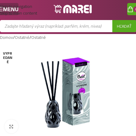
Skip to navigation
MENU
Skip to main content
HĽADAŤ
Domov
/
Ostatné
/
Ostatné
VYPR
EDAN
É
Zobraziť väčší obrázok