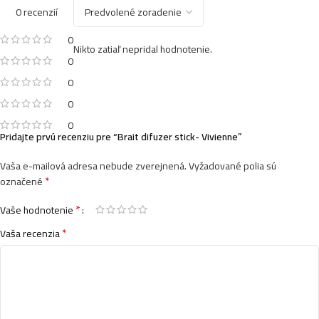
0 recenzií
0
Nikto zatiaľ nepridal hodnotenie.
0
0
0
0
Pridajte prvú recenziu pre “Brait difuzer stick- Vivienne”
Vaša e-mailová adresa nebude zverejnená.
Vyžadované polia sú
*
označené
*
Vaše hodnotenie
*
Vaša recenzia