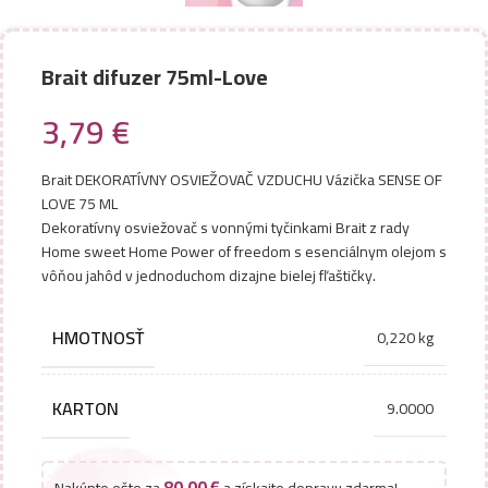
Brait difuzer 75ml-Love
3,79
€
Brait DEKORATÍVNY OSVIEŽOVAČ VZDUCHU Vázička SENSE OF
LOVE 75 ML
Dekoratívny osviežovač s vonnými tyčinkami Brait z rady
Home sweet Home Power of freedom s esenciálnym olejom s
vôňou jahôd v jednoduchom dizajne bielej fľaštičky.
HMOTNOSŤ
0,220 kg
KARTON
9.0000
80,00
€