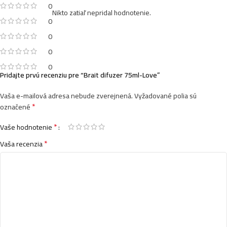
0
Nikto zatiaľ nepridal hodnotenie.
0
0
0
0
Pridajte prvú recenziu pre “Brait difuzer 75ml-Love”
Vaša e-mailová adresa nebude zverejnená.
Vyžadované polia sú
*
označené
*
Vaše hodnotenie
*
Vaša recenzia