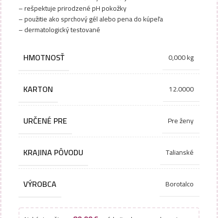
– rešpektuje prirodzené pH pokožky
– použitie ako sprchový gél alebo pena do kúpeľa
– dermatologický testované
HMOTNOSŤ
0,000 kg
KARTON
12.0000
URČENÉ PRE
Pre ženy
KRAJINA PÔVODU
Talianské
VÝROBCA
Borotalco