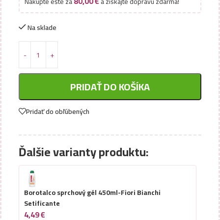
80,00
€
Nakúpte ešte za
a získajte dopravu zdarma!
Na sklade
PRIDAŤ DO KOŠÍKA
Pridať do obľúbených
Ďalšie varianty produktu:
Borotalco sprchový gél 450ml-Fiori Bianchi
Setificante
4,49
€