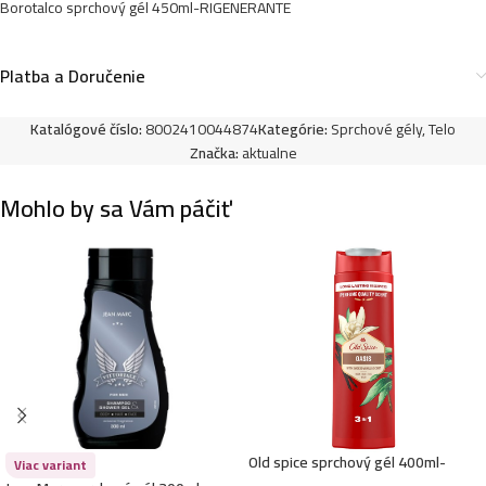
Borotalco sprchový gél 450ml-Rinfrescante Muschio
Borotalco sprchový gél 450ml-RIGENERANTE
Bianco
4,49
€
Platba a Doručenie
Katalógové číslo:
8002410044874
Kategórie:
Sprchové gély
,
Telo
Borotalco sprchový gél 450ml-Rivitalizzante
Značka:
aktualne
4,49
€
Mohlo by sa Vám páčiť
Old spice sprchový gél 400ml-
Viac variant
Oasis