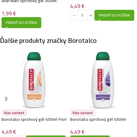
Jean Marc sprchový gél 300ml-
4,49
€
Vittoriale
1,99
€
PRIDAŤ DO KOŠÍKA
PRIDAŤ DO KOŠÍKA
Ďalšie produkty značky Borotalco
Viac variant
Viac variant
Borotalco sprchový gél 450ml-Fiori
Borotalco sprchový gél 450ml-
Bianchi Setificante
Lavanda E Iris Rilassante
4,49
€
4,49
€