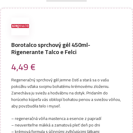
Borotalco sprchový gél 450ml-
Rigenerante Talco e Felci
4,49
€
Regeneračný sprchový gél jemne čistí a stará sa o vašu
pokožku vďaka svojmu bohatému krémovému zloženiu.
Zanecháva ju sviežu a hodvábnu na dotyk. Pridaním do
horúceho kúpeľa vás obklopí bohatou penou a sviežou vôňou,
aby povzbudila telo i myseľ.
– regeneračná vôňa mastenca a esencie z papradí
– neuveriteľne mäkká a zamatová pleť deň po dni
– krémová formula s účinnými zvlhčujúcimi látkami