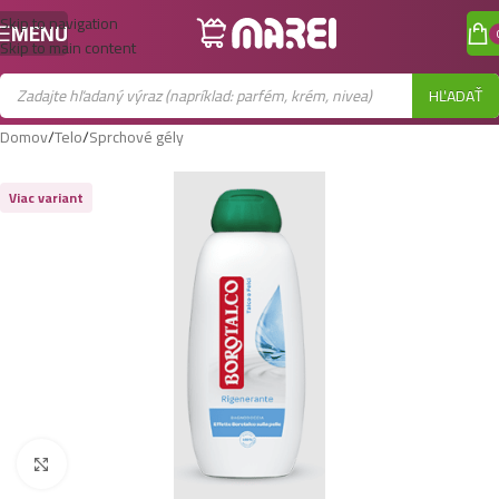
Skip to navigation
MENU
Skip to main content
HĽADAŤ
Domov
/
Telo
/
Sprchové gély
Viac variant
Zobraziť väčší obrázok