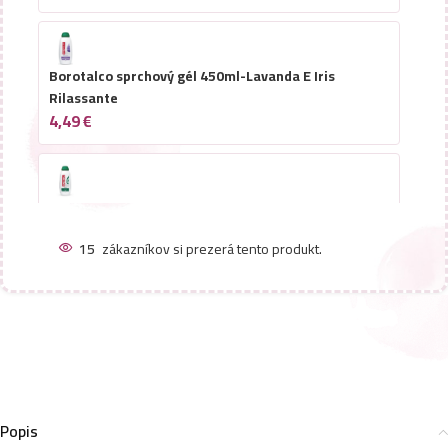
Borotalco sprchový gél 450ml-Lavanda E Iris
Rilassante
4,49
€
Borotalco sprchový gél 450ml-Original
4,49
€
15
zákazníkov si prezerá tento produkt.
Borotalco sprchový gél 450ml-Riequilibrante Legno
di Cedro
4,49
€
Popis