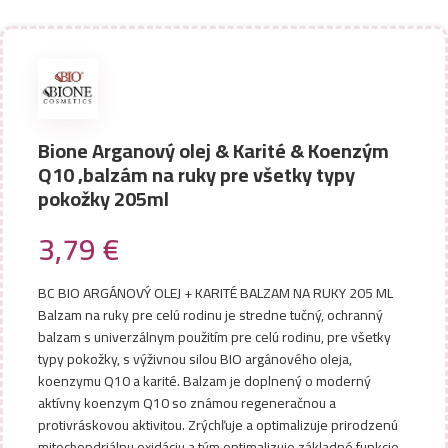
Bione Arganový olej & Karité & Koenzým
Q10 ,balzám na ruky pre všetky typy
pokožky 205ml
3,79
€
BC BIO ARGÁNOVÝ OLEJ + KARITÉ BALZAM NA RUKY 205 ML
Balzam na ruky pre celú rodinu je stredne tučný, ochranný
balzam s univerzálnym použitím pre celú rodinu, pre všetky
typy pokožky, s výživnou silou BIO argánového oleja,
koenzymu Q10 a karité. Balzam je doplnený o moderný
aktívny koenzym Q10 so známou regeneračnou a
protivráskovou aktivitou. Zrýchľuje a optimalizuje prirodzenú
mitochondriálnu oxidáciu a tým optimalizuje základné funkcie