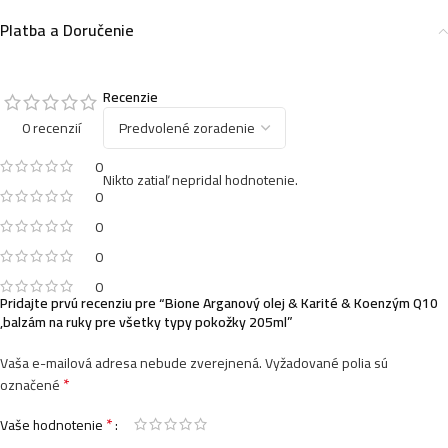
Platba a Doručenie
Recenzie
0 recenzií
0
Nikto zatiaľ nepridal hodnotenie.
0
0
0
0
Pridajte prvú recenziu pre “Bione Arganový olej & Karité & Koenzým Q10
,balzám na ruky pre všetky typy pokožky 205ml”
Vaša e-mailová adresa nebude zverejnená.
Vyžadované polia sú
*
označené
*
Vaše hodnotenie