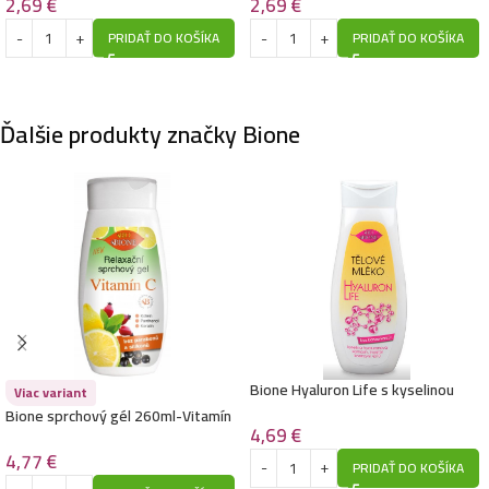
2,69
€
2,69
€
PRIDAŤ DO KOŠÍKA
PRIDAŤ DO KOŠÍKA
Ďalšie produkty značky Bione
Bione Hyaluron Life s kyselinou
Viac variant
hyalurónovou telové mlieko 300 ml
Bione sprchový gél 260ml-Vitamín
4,69
€
C
4,77
€
PRIDAŤ DO KOŠÍKA