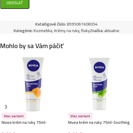
Katalógové číslo:
8595061608354
Kategórie:
Kozmetika
,
Krémy na ruky
,
Ruky
Značka:
aktualne
Mohlo by sa Vám páčiť
Viac variant
Viac variant
Nivea krém na ruky 75ml-
Nivea krém na ruky 75ml-Soothing
Protective Care
Care