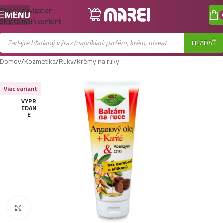
Skip to navigation
MENU
Skip to main content
HĽADAŤ
Domov
/
Kozmetika
/
Ruky
/
Krémy na ruky
Viac variant
VYPR
EDAN
É
Zobraziť väčší obrázok