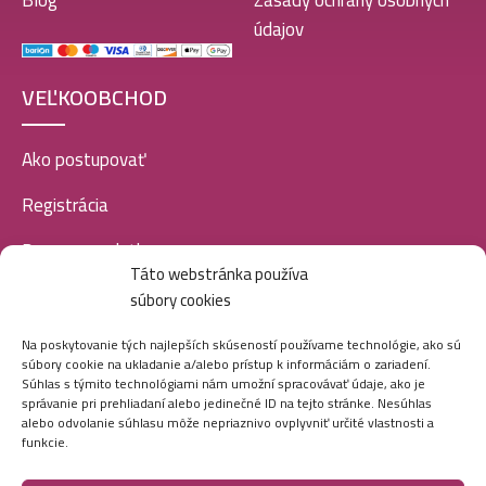
Blog
Zásady ochrany osobných
údajov
VEĽKOOBCHOD
Ako postupovať
Registrácia
Doprava a platba
Táto webstránka používa
Veľkoobchod
súbory cookies
SOCIÁLNE SIETE
Na poskytovanie tých najlepších skúseností používame technológie, ako sú
súbory cookie na ukladanie a/alebo prístup k informáciám o zariadení.
Súhlas s týmito technológiami nám umožní spracovávať údaje, ako je
správanie pri prehliadaní alebo jedinečné ID na tejto stránke. Nesúhlas
alebo odvolanie súhlasu môže nepriaznivo ovplyvniť určité vlastnosti a
funkcie.