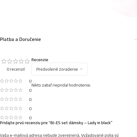
Platba a Doručenie
Recenzie
0 recenzií
0
Nikto zatiaľ nepridal hodnotenie.
0
0
0
0
Pridajte prvú recenziu pre “BI-ES set dámsky – Lady in black”
Vaša e-mailová adresa nebude zverejnená.
Vyžadované polia sú