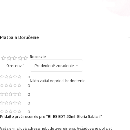
Platba a Doručenie
Recenzie
0 recenzií
0
Nikto zatiaľ nepridal hodnotenie.
0
0
0
0
Pridajte prvú recenziu pre “BI-ES EDT 50ml-Gloria Sabiani”
Vaša e-mailová adresa nebude zverejnená.
Vyžadované polia sú