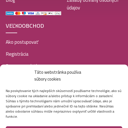
Blog
Zásady ochrany osobných
údajov
VEĽKOOBCHOD
Ako postupovať
Registrácia
Doprava a platba
Táto webstránka používa
Veľkoobchod
súbory cookies
SOCIÁLNE SIETE
Na poskytovanie tých najlepších skúseností používame technológie, ako sú
súbory cookie na ukladanie a/alebo prístup k informáciám o zariadení.
Súhlas s týmito technológiami nám umožní spracovávať údaje, ako je
správanie pri prehliadaní alebo jedinečné ID na tejto stránke. Nesúhlas
alebo odvolanie súhlasu môže nepriaznivo ovplyvniť určité vlastnosti a
funkcie.