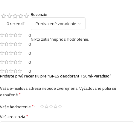
Recenzie
0 recenzií
0
Nikto zatiaľ nepridal hodnotenie.
0
0
0
0
Pridajte prvú recenziu pre “BI-ES deodorant 150ml-Paradiso”
Vaša e-mailová adresa nebude zverejnená.
Vyžadované polia sú
*
označené
*
Vaše hodnotenie
*
Vaša recenzia