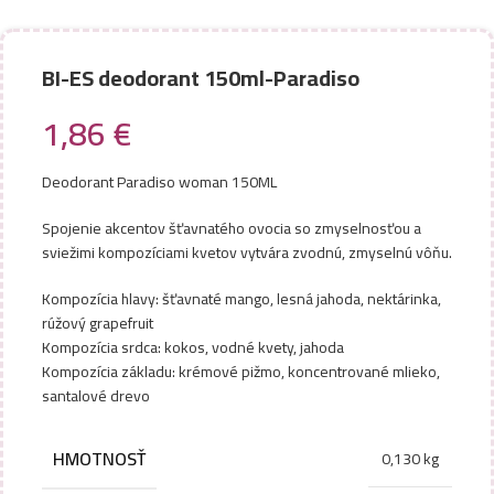
BI-ES deodorant 150ml-Paradiso
1,86
€
Deodorant Paradiso woman 150ML
Spojenie akcentov šťavnatého ovocia so zmyselnosťou a
sviežimi kompozíciami kvetov vytvára zvodnú, zmyselnú vôňu.
Kompozícia hlavy: šťavnaté mango, lesná jahoda, nektárinka,
rúžový grapefruit
Kompozícia srdca: kokos, vodné kvety, jahoda
Kompozícia základu: krémové pižmo, koncentrované mlieko,
santalové drevo
HMOTNOSŤ
0,130 kg