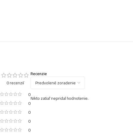
Recenzie
0 recenzií
0
Nikto zatiaľ nepridal hodnotenie.
0
0
0
0