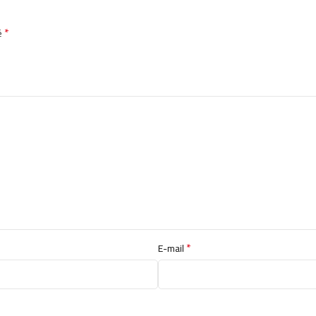
*
é
*
E-mail