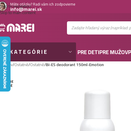
Máte otázky? Radi vám ich zodpovieme
Skip to navigation
info@marei.sk
Skip to main content
KATEGÓRIE
PRE DETI
PRE MUŽOV
P
Domov
/
Ostatné
/
Ostatné
/
BI-ES deodorant 150ml-Emotion
VYPRE
DANÉ