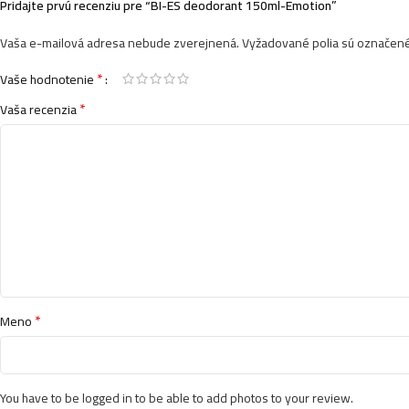
Pridajte prvú recenziu pre “BI-ES deodorant 150ml-Emotion”
Vaša e-mailová adresa nebude zverejnená.
Vyžadované polia sú označen
*
Vaše hodnotenie
*
Vaša recenzia
*
Meno
You have to be logged in to be able to add photos to your review.