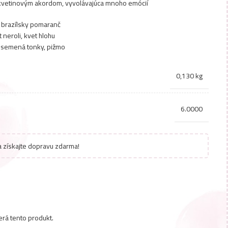
 kvetinovým akordom, vyvolávajúca mnoho emócií
 brazílsky pomaranč
 neroli, kvet hlohu
, semená tonky, pižmo
0,130 kg
6.0000
 získajte dopravu zdarma!
erá tento produkt.