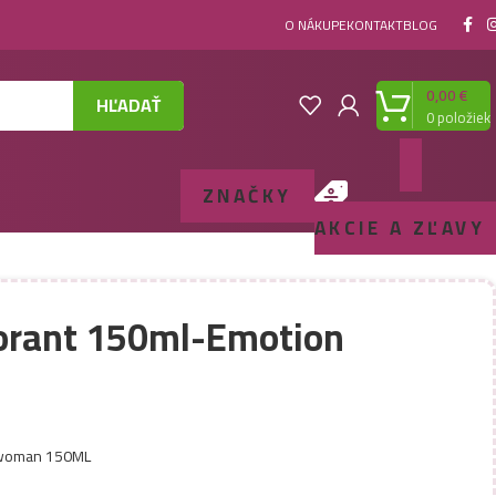
O NÁKUPE
KONTAKT
BLOG
0,00
€
HĽADAŤ
0
položiek
ZNAČKY
AKCIE A ZĽAVY
orant 150ml-Emotion
 woman 150ML