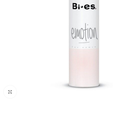
Zobraziť väčší obrázok