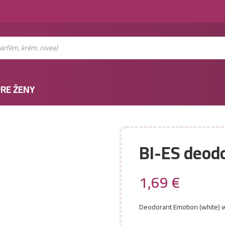
RE ŽENY
BI-ES deod
1,69
€
Deodorant Emotion (white)