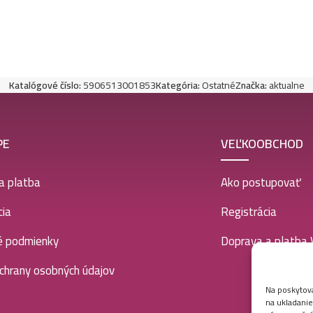
Katalógové číslo:
5906513001853
Kategória:
Ostatné
Značka:
aktualne
PE
VEĽKOOBCHOD
a platba
Ako postupovať
ia
Registrácia
é podmienky
Doprava a platba
chrany osobných údajov
Na poskytova
na ukladanie