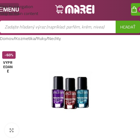
Skip to navigation
MENU
Skip to main content
HĽADAŤ
Domov
/
Kozmetika
/
Ruky
/
Nechty
-60%
VYPR
EDAN
É
Zobraziť väčší obrázok