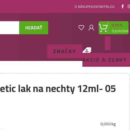
O NÁKUPE
KONTAKT
BLOG
0,00
€
HĽADAŤ
0
položiek
ZNAČKY
AKCIE A ZĽAVY
tic lak na nechty 12ml- 05
0,050 kg