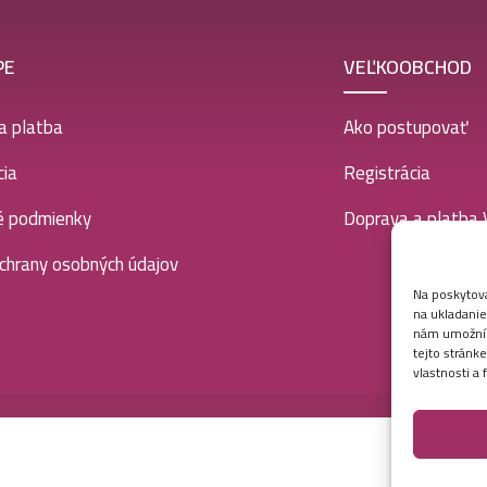
PE
VEĽKOOBCHOD
a platba
Ako postupovať
ia
Registrácia
é podmienky
Doprava a platba
chrany osobných údajov
Na poskytova
na ukladanie
nám umožní s
tejto stránk
vlastnosti a 