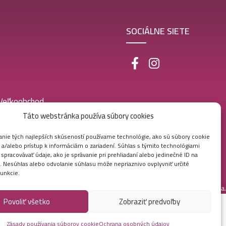
SOCIÁLNE SIETE
 Veľkoobchod
Táto webstránka používa súbory cookies
nie tých najlepších skúseností používame technológie, ako sú súbory cookie
 a/alebo prístup k informáciám o zariadení. Súhlas s týmito technológiami
pracovávať údaje, ako je správanie pri prehliadaní alebo jedinečné ID na
e. Nesúhlas alebo odvolanie súhlasu môže nepriaznivo ovplyvniť určité
funkcie.
Vytvorila digitálna agentúra
Ametica.
Povoliť všetko
Zobraziť predvoľby
Zásady používania súborov cookie
Ochrana osobných údajov