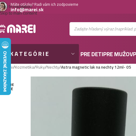
Máte otázky? Radi vám ich zodpovieme
Skip to navigation
info@marei.sk
Skip to main content
KATEGÓRIE
PRE DETI
PRE MUŽOV
P
Domov
/
Kozmetika
/
Ruky
/
Nechty
/
Astra magnetic lak na nechty 12ml- 05
VYPRE
DANÉ