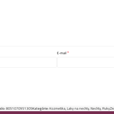
*
E-mail
slo:
8051070951305
Kategórie:
Kozmetika
,
Laky na nechty
,
Nechty
,
Ruky
Zn