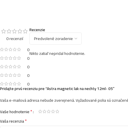
Recenzie
0 recenzií
0
Nikto zatiaľ nepridal hodnotenie.
0
0
0
0
Pridajte prvú recenziu pre “Astra magnetic lak na nechty 12ml- 05”
Vaša e-mailová adresa nebude zverejnená.
Vyžadované polia sú označen
*
Vaše hodnotenie
*
Vaša recenzia