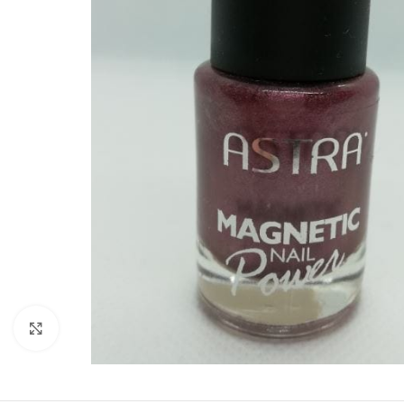
Zobraziť väčší obrázok