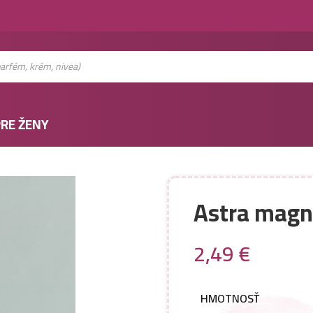
RE ŽENY
Astra magne
2,49
€
HMOTNOSŤ