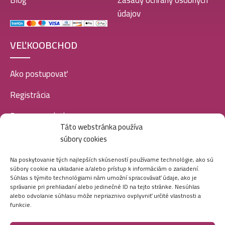
Blog
Zásady ochrany osobných
údajov
VEĽKOOBCHOD
Ako postupovať
Registrácia
Doprava a platba
Táto webstránka používa
Veľkoobchod
súbory cookies
SOCIÁLNE SIETE
Na poskytovanie tých najlepších skúseností používame technológie, ako sú
súbory cookie na ukladanie a/alebo prístup k informáciám o zariadení.
Súhlas s týmito technológiami nám umožní spracovávať údaje, ako je
správanie pri prehliadaní alebo jedinečné ID na tejto stránke. Nesúhlas
alebo odvolanie súhlasu môže nepriaznivo ovplyvniť určité vlastnosti a
funkcie.