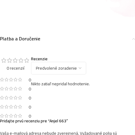
Platba a Doručenie
Recenzie
0 recenzií
0
Nikto zatiaľ nepridal hodnotenie.
0
0
0
0
Pridajte prvú recenziu pre “Anjel 663”
Vaša e-mailová adresa nebude zverejnená.
Vyžadované polia sú