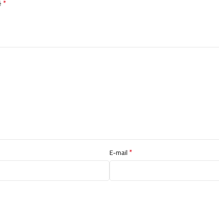
*
é
*
E-mail