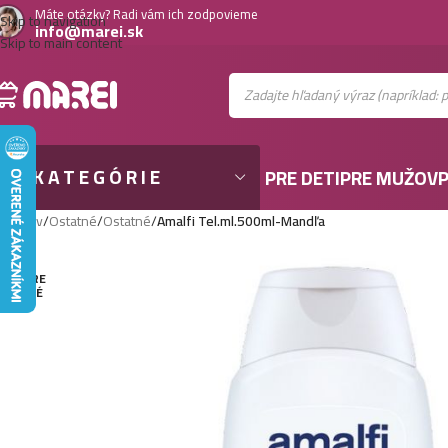
Máte otázky? Radi vám ich zodpovieme
Skip to navigation
info@marei.sk
Skip to main content
KATEGÓRIE
PRE DETI
PRE MUŽOV
P
Domov
/
Ostatné
/
Ostatné
/
Amalfi Tel.ml.500ml-Mandľa
VYPRE
DANÉ