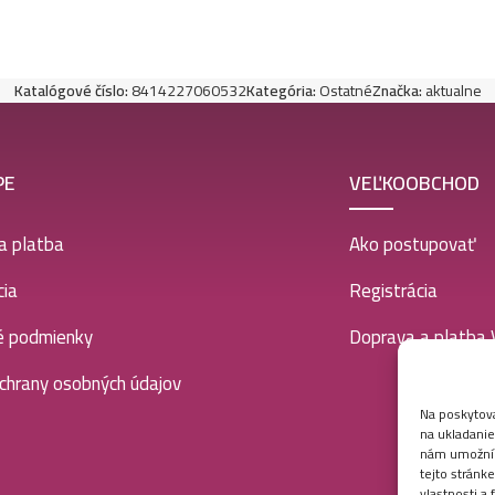
Katalógové číslo:
8414227060532
Kategória:
Ostatné
Značka:
aktualne
PE
VEĽKOOBCHOD
a platba
Ako postupovať
ia
Registrácia
é podmienky
Doprava a platba
chrany osobných údajov
Na poskytova
na ukladanie
nám umožní s
tejto stránk
vlastnosti a 