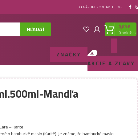
O NÁKUPE
KONTAKT
BLOG
0,00
€
HĽADAŤ
0
položiek
ZNAČKY
AKCIE A ZĽAVY
.ml.500ml-Mandľa
Care – Karite
tené o bambucké maslo (Karité). Je známe, že bambucké maslo