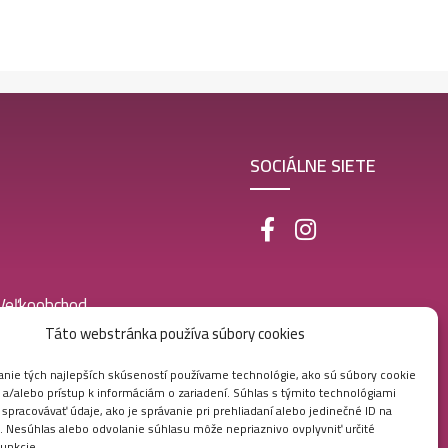
SOCIÁLNE SIETE
 Veľkoobchod
Táto webstránka používa súbory cookies
nie tých najlepších skúseností používame technológie, ako sú súbory cookie
 a/alebo prístup k informáciám o zariadení. Súhlas s týmito technológiami
pracovávať údaje, ako je správanie pri prehliadaní alebo jedinečné ID na
e. Nesúhlas alebo odvolanie súhlasu môže nepriaznivo ovplyvniť určité
funkcie.