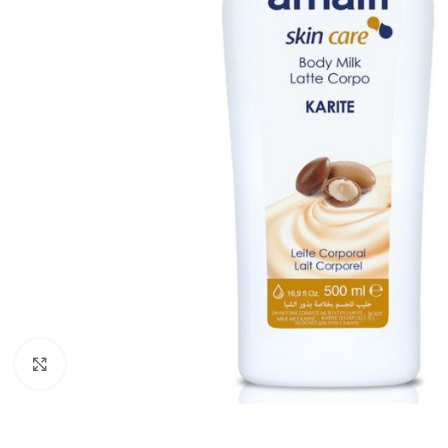
Zobraziť väčší obrázok