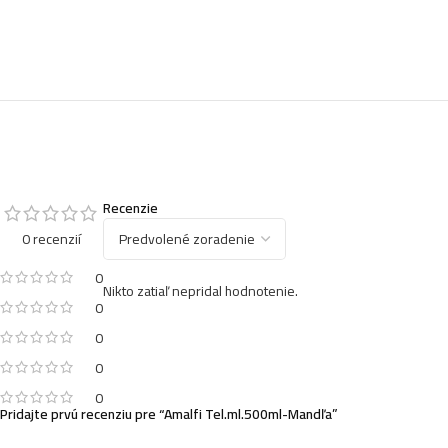
Recenzie
0 recenzií
0
Nikto zatiaľ nepridal hodnotenie.
0
0
0
0
Pridajte prvú recenziu pre “Amalfi Tel.ml.500ml-Mandľa”