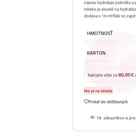
najviac hydratuje pokožku a
mlieko je skvelé na hydratáci
dodáva v 16 ml fľaši so zapí
HMOTNOSŤ
KARTON
80,00
€
Nakúpte ešte za
a
Nie je na sklade
Pridať do obľúbených
10
zákazníkov si pre