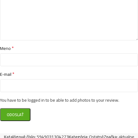
*
Meno
*
E-mail
You have to be logged in to be able to add photos to your review.
Katalógové číslo:
5949031304273
Kategória:
Ostatné
Značka:
aktualne