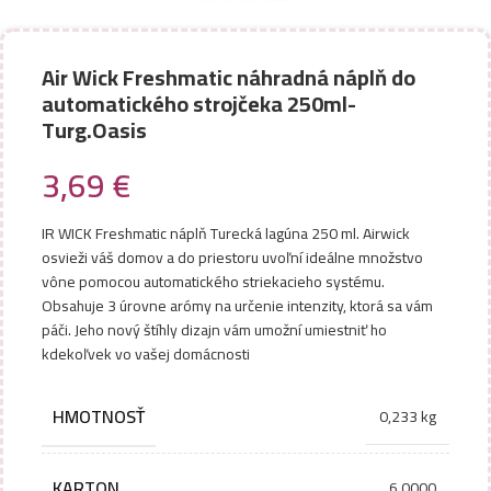
Air Wick Freshmatic náhradná náplň do
automatického strojčeka 250ml-
Turg.Oasis
3,69
€
IR WICK Freshmatic náplň Turecká lagúna 250 ml. Airwick
osvieži váš domov a do priestoru uvoľní ideálne množstvo
vône pomocou automatického striekacieho systému.
Obsahuje 3 úrovne arómy na určenie intenzity, ktorá sa vám
páči. Jeho nový štíhly dizajn vám umožní umiestniť ho
kdekoľvek vo vašej domácnosti
HMOTNOSŤ
0,233 kg
KARTON
6.0000