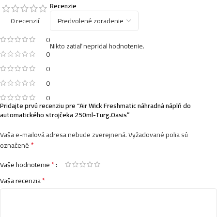
Recenzie
0 recenzií
0
Nikto zatiaľ nepridal hodnotenie.
0
0
0
0
Pridajte prvú recenziu pre “Air Wick Freshmatic náhradná náplň do
automatického strojčeka 250ml-Turg.Oasis”
Vaša e-mailová adresa nebude zverejnená.
Vyžadované polia sú
*
označené
*
Vaše hodnotenie
*
Vaša recenzia