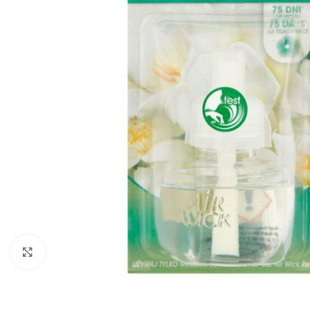
Zobraziť väčší obrázok