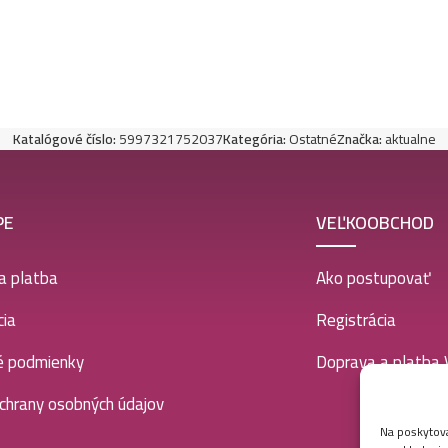
Katalógové číslo:
5997321752037
Kategória:
Ostatné
Značka:
aktualne
PE
VEĽKOOBCHOD
a platba
Ako postupovať
ia
Registrácia
é podmienky
Doprava a platba
chrany osobných údajov
Na poskytova