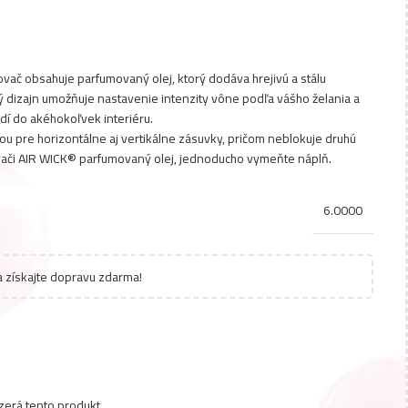
vač obsahuje parfumovaný olej, ktorý dodáva hrejivú a stálu
ý dizajn umožňuje nastavenie intenzity vône podľa vášho želania a
dí do akéhokoľvek interiéru.
ou pre horizontálne aj vertikálne zásuvky, pričom neblokuje druhú
vači AIR WICK® parfumovaný olej, jednoducho vymeňte náplň.
6.0000
 získajte dopravu zdarma!
zerá tento produkt.