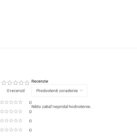
Recenzie
0 recenzií
0
Nikto zatiaľ nepridal hodnotenie.
0
0
0