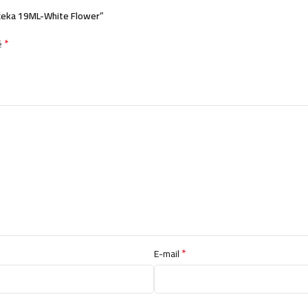
ojčeka 19ML-White Flower”
*
é
*
E-mail