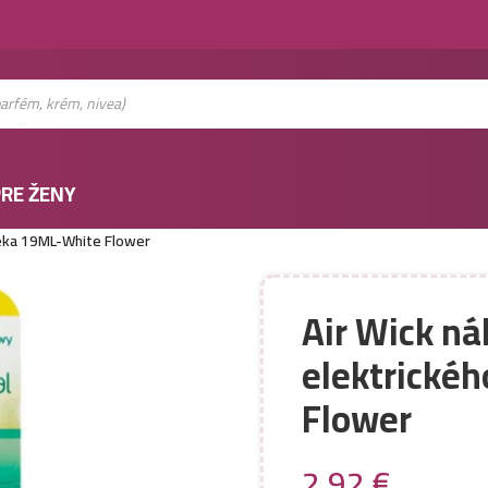
RE ŽENY
čeka 19ML-White Flower
Air Wick n
elektrické
Flower
2,92
€