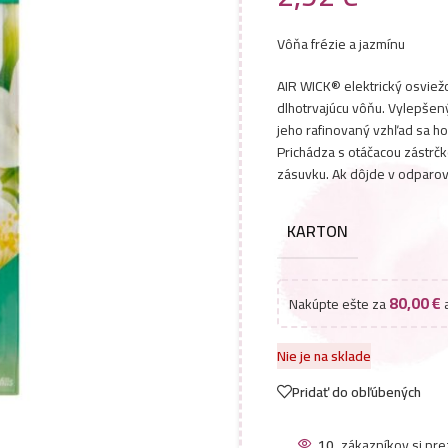
Vôňa frézie a jazmínu
AIR WICK® elektrický osviežo
dlhotrvajúcu vôňu. Vylepšen
jeho rafinovaný vzhľad sa ho
Prichádza s otáčacou zástrčk
zásuvku. Ak dôjde v odparo
KARTON
80,00
€
Nakúpte ešte za
a
Nie je na sklade
Pridať do obľúbených
10
zákazníkov si pre