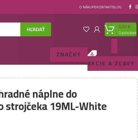
O NÁKUPE
KONTAKT
BLOG
0,00
€
HĽADAŤ
0
položiek
ZNAČKY
AKCIE A ZĽAVY
áhradné náplne do
ho strojčeka 19ML-White