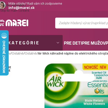
Máte otázky? Radi vám ich zodpovieme
Skip to navigation
info@marei.sk
Skip to main content
KATEGÓRIE
PRE DETI
PRE MUŽOV
P
Domov
/
Ostatné
/
Ostatné
/
Air Wick náhradné náplne do elektrického stroj
VYPRE
DANÉ