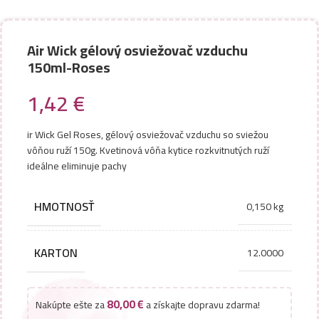
Air Wick gélový osviežovač vzduchu
150ml-Roses
1,42
€
ir Wick Gel Roses, gélový osviežovač vzduchu so sviežou
vôňou ruží 150g. Kvetinová vôňa kytice rozkvitnutých ruží
ideálne eliminuje pachy
HMOTNOSŤ
0,150 kg
KARTON
12.0000
80,00
€
Nakúpte ešte za
a získajte dopravu zdarma!