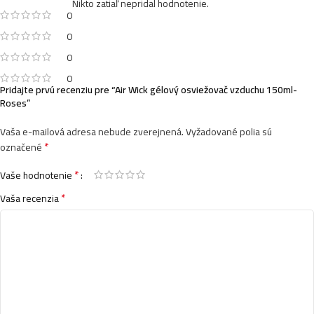
Nikto zatiaľ nepridal hodnotenie.
0
0
0
0
Pridajte prvú recenziu pre “Air Wick gélový osviežovač vzduchu 150ml-
Roses”
Vaša e-mailová adresa nebude zverejnená.
Vyžadované polia sú
*
označené
*
Vaše hodnotenie
*
Vaša recenzia