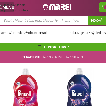
Skip to navigation
MENU
Skip to main content
HĽADAŤ
Domov
/
Produkt Výrobca
/
Perwoll
Zobrazuje sa 5 výsledkov
FILTROVAŤ TOVAR
NAJNOVŠIE
NAJLACNEJŠIE
NAJDRAHŠIE