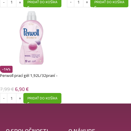
PRIDAŤ DO KOŠÍKA
PRIDAŤ DO KOŠÍKA
-14%
Perwoll prací gél 1,92L/32praní -
Wool
7,99
€
6,90
€
PRIDAŤ DO KOŠÍKA
O SPOLOČNOSTI
O NÁKUPE