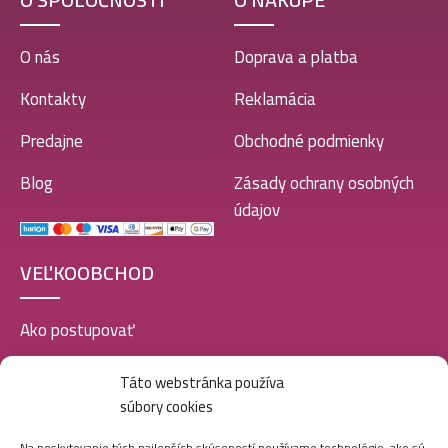
O nás
Doprava a platba
Kontakty
Reklamácia
Predajne
Obchodné podmienky
Blog
Zásady ochrany osobných
údajov
VEĽKOOBCHOD
Ako postupovať
Registrácia
Táto webstránka používa
súbory cookies
Doprava a platba
Veľkoobchod
Na poskytovanie tých najlepších skúseností používame technológie, ako sú