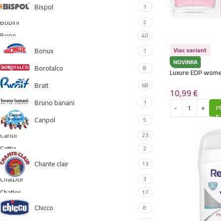
Bispol
1
Bobini
2
Bono
40
Bonux
Viac variant
1
NOVINKA
Borotalco
8
Luxure EDP wome
– Skin Secret – (B
Brait
68
– P1040
10,99
€
Bruno banani
1
P
Canpol
5
Caribi
23
Cattia
2
Chante clair
13
ChatDor
3
Chatler
17
Chicco
8