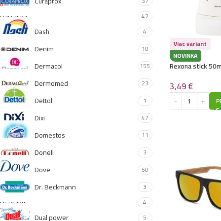
Curaprox
37
DarTaska
42
Dash
4
Viac variant
Denim
10
NOVINKA
Dermacol
Rexona stick 50m
155
Dermomed
23
3,49
€
Dettol
1
P
Dixi
47
Domestos
11
Donell
3
Dove
50
Dr. Beckmann
3
Dr.Prakti
4
Dual power
5