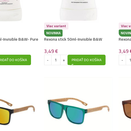
Viac variant
Viac v
NOVINKA
NOVIN
l-Invisible B&W- Pure
Rexona stick 50ml-Invisible B&W
Rexona
3,49
€
3,49
RIDAŤ DO KOŠÍKA
PRIDAŤ DO KOŠÍKA