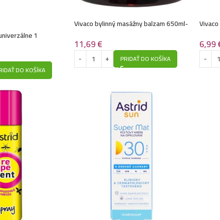
Vivaco bylinný masážny balzam 650ml-
Vivaco 
CBD Cannabis oil
200ml
univerzálne 1
11,69
€
6,99
PRIDAŤ DO KOŠÍKA
RIDAŤ DO KOŠÍKA