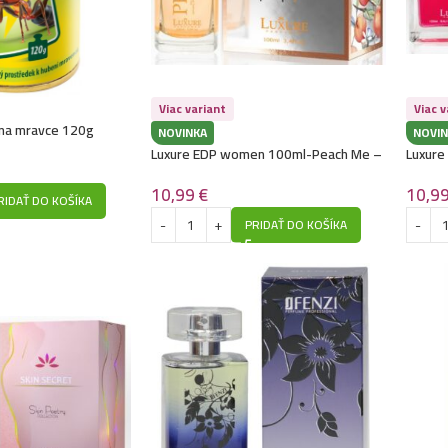
Viac variant
Viac v
 na mravce 120g
NOVINKA
NOVIN
Luxure EDP women 100ml-Peach Me –
Luxure
(Christian Dior – Addict Peachy Glow) –
(Giorg
P1042
Powerf
10,99
€
10,9
RIDAŤ DO KOŠÍKA
PRIDAŤ DO KOŠÍKA