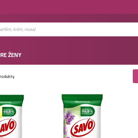
RE ŽENY
rodukty