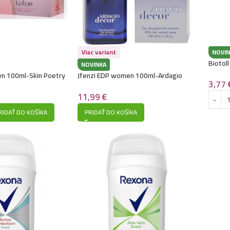
Viac variant
NOVIN
Biotol
NOVINKA
n 100ml-Skin Poetry
Jfenzi EDP women 100ml-Ardagio
3,77
vlgari – Chill & Sole)
Decor – (Giorgio Armani – Code) –
P102
11,99
€
RIDAŤ DO KOŠÍKA
PRIDAŤ DO KOŠÍKA