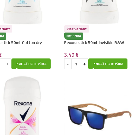
ariant
Viac variant
KA
NOVINKA
 stick 50ml-Cotton dry
Rexona stick 50ml-Invisible B&W-
Aqua
€
3,49
€
PRIDAŤ DO KOŠÍKA
PRIDAŤ DO KOŠÍKA