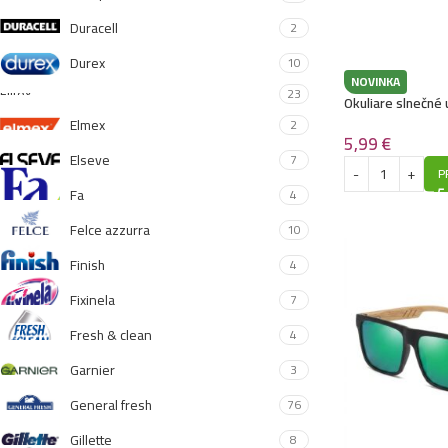
Duracell
2
Durex
10
NOVINKA
Elitex
23
Okuliare slnečné 
Elmex
2
5,99
€
Elseve
7
P
Fa
4
Felce azzurra
10
Finish
4
Fixinela
7
Fresh & clean
4
Garnier
3
General fresh
76
Gillette
8