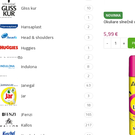
Gliss kur
10
NOVINKA
Grilpur
1
Okuliare slnečné 
Hansaplast
2
5,99
€
Head & shoulders
3
P
Huggies
1
IL Saponotto
2
Indulona
8
Irge
2
Janegal
43
Jar
3
Jean Marc
18
JFenzi
165
Kallos
217