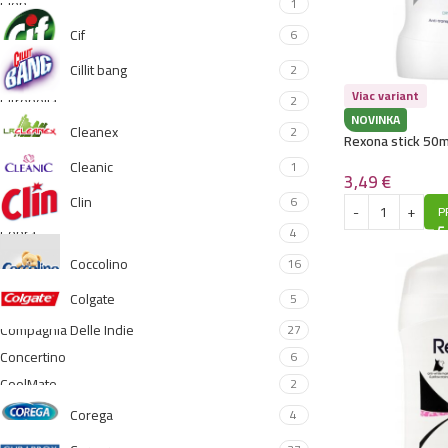
Cien
1
Cif
6
Cillit bang
2
Viac variant
Citronella
2
NOVINKA
Cleanex
2
Rexona stick 50m
Fresh
Cleanic
1
3,49
€
Clin
6
P
Cobra
4
Coccolino
16
Colgate
5
Compagnia Delle Indie
27
Concertino
6
CoolMate
2
Corega
4