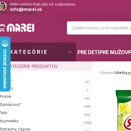
Máte otázky? Radi vám ich zodpovieme
Skip to navigation
info@marei.sk
Skip to main content
KATEGÓRIE
PRE DETI
PRE MUŽOV
P
KATEGÓRIE PRODUKTOV
Domov
/
Všetky p
Gastro
50
Testery
0
Pranie
244
Domácnosť
666
Telo
904
Kozmetika
1098
Potraviny, nápoje
54