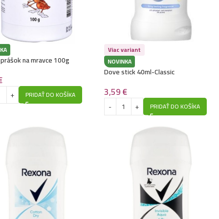
KA
Viac variant
l prášok na mravce 100g
NOVINKA
Dove stick 40ml-Classic
€
3,59
€
PRIDAŤ DO KOŠÍKA
PRIDAŤ DO KOŠÍKA