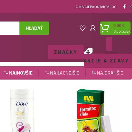
O NÁKUPE
KONTAKT
BLOG
0,00
€
HĽADAŤ
0
položiek
ZNAČKY
AKCIE A ZĽAVY
NAJNOVŠIE
NAJLACNEJŠIE
NAJDRAHŠIE