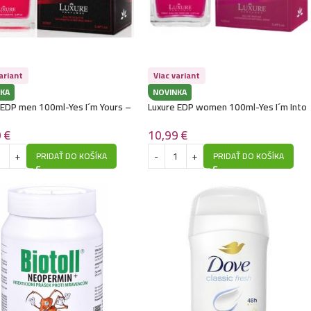
ariant
Viac variant
KA
NOVINKA
 EDP men 100ml-Yes I´m Yours –
Luxure EDP women 100ml-Yes I´m Into
io Armani – Stronger With You
You – (Giorgio Armani – Power of You)
ully) – P1507
– P1041
9
€
10,99
€
PRIDAŤ DO KOŠÍKA
PRIDAŤ DO KOŠÍKA