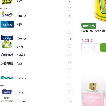
Alex
4
Allnature
11
Almusso
6
Alpa
33
NOVINKA
Formitox prášok
Althaea
4
Always
13
4,29
€
Ariel
7
P
Astrid
20
Axe
13
Azurit
4
Batiste
5
Bel
4
Bella
1
Bione
57