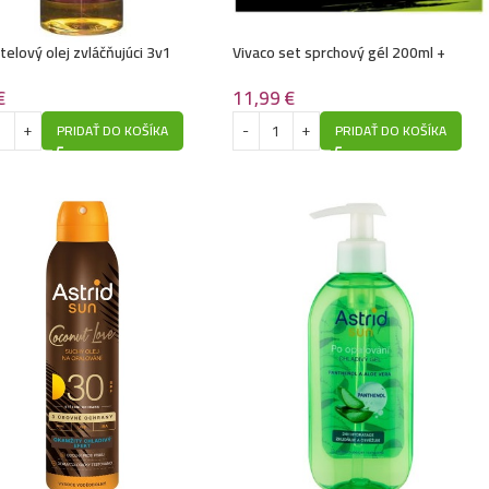
telový olej zvláčňujúci 3v1
Vivaco set sprchový gél 200ml +
-Argán
šampón 200ml-Kofeín
€
11,99
€
PRIDAŤ DO KOŠÍKA
PRIDAŤ DO KOŠÍKA