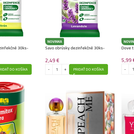
NOVINKA
NOVIN
zinfekčné 30ks-
Savo obrúsky dezinfekčné 30ks-
Dove t
Levandula
5,99
2,49
€
RIDAŤ DO KOŠÍKA
PRIDAŤ DO KOŠÍKA