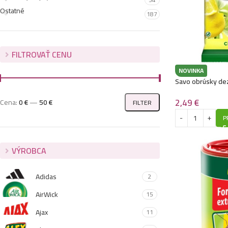
Ostatné
187
FILTROVAŤ CENU
NOVINKA
Savo obrúsky de
Citrón
2,49
€
Cena:
0 €
—
50 €
FILTER
P
VÝROBCA
Adidas
2
AirWick
15
Ajax
11